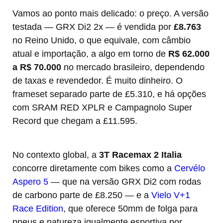
Vamos ao ponto mais delicado: o preço. A versão
testada — GRX Di2 2x — é vendida por
£8.763
no Reino Unido, o que equivale, com câmbio
atual e importação, a algo em torno de
R$ 62.000
a R$ 70.000
no mercado brasileiro, dependendo
de taxas e revendedor. É muito dinheiro. O
frameset separado parte de £5.310, e há opções
com SRAM RED XPLR e Campagnolo Super
Record que chegam a £11.595.
No contexto global, a
3T Racemax 2 Italia
concorre diretamente com bikes como a
Cervélo
Aspero 5
— que na versão GRX Di2 com rodas
de carbono parte de £8.250 — e a
Vielo V+1
Race Edition
, que oferece 50mm de folga para
pneus e natureza igualmente esportiva por