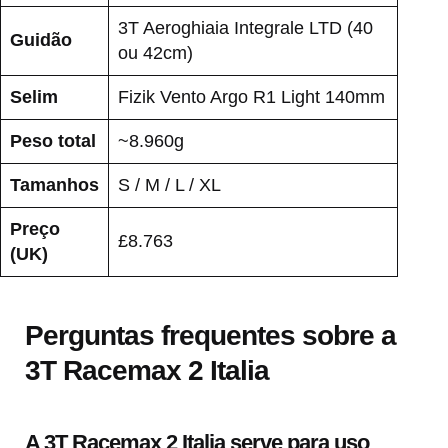
3T Aeroghiaia Integrale LTD (40
Guidão
ou 42cm)
Selim
Fizik Vento Argo R1 Light 140mm
Peso total
~8.960g
Tamanhos
S / M / L / XL
Preço
£8.763
(UK)
Perguntas frequentes sobre a
3T Racemax 2 Italia
A 3T Racemax 2 Italia serve para uso