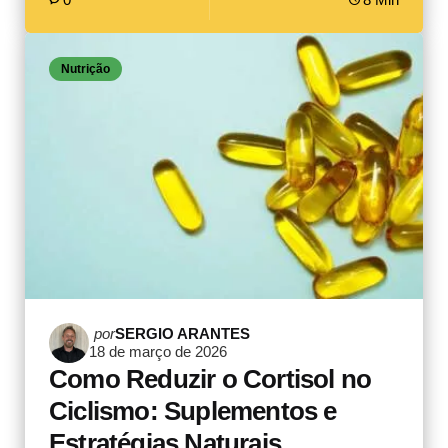
Nutrição
Postado
por
SERGIO ARANTES
18 de março de 2026
por
Como Reduzir o Cortisol no
Ciclismo: Suplementos e
Estratégias Naturais