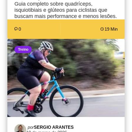
Guia completo sobre quadríceps,
isquiotibiais e glúteos para ciclistas que
buscam mais performance e menos lesões.
0
19 Min
Treino
Postado
por
SERGIO ARANTES