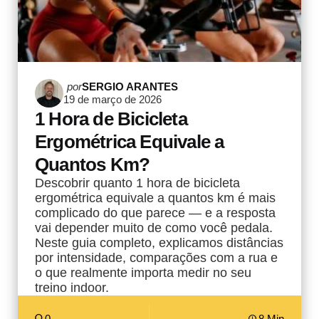
Postado
por
SERGIO ARANTES
19 de março de 2026
por
1 Hora de Bicicleta
Ergométrica Equivale a
Quantos Km?
Descobrir quanto 1 hora de bicicleta
ergométrica equivale a quantos km é mais
complicado do que parece — e a resposta
vai depender muito de como você pedala.
Neste guia completo, explicamos distâncias
por intensidade, comparações com a rua e
o que realmente importa medir no seu
treino indoor.
0
8 Min