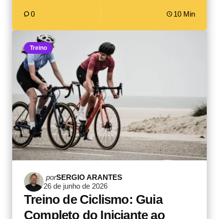
0
10 Min
Treino
Postado
por
SERGIO ARANTES
26 de junho de 2026
por
Treino de Ciclismo: Guia
Completo do Iniciante ao