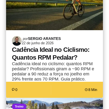
Postado
por
SERGIO ARANTES
22 de junho de 2026
por
Cadência Ideal no Ciclismo:
Quantos RPM Pedalar?
Cadência ideal no ciclismo: quantos RPM
pedalar? Profissionais giram a ~90 RPM e
pedalar a 90 reduz a força no joelho em
29% frente aos 70 RPM. Guia prático.
0
8 Min
Treino