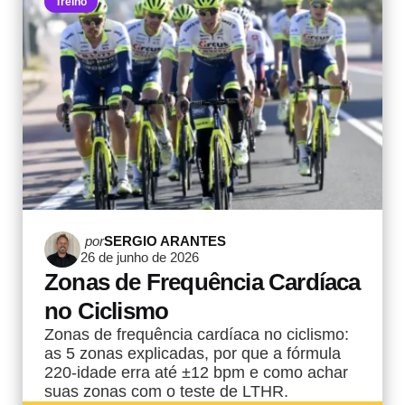
Treino
Postado
por
SERGIO ARANTES
26 de junho de 2026
por
Zonas de Frequência Cardíaca
no Ciclismo
Zonas de frequência cardíaca no ciclismo:
as 5 zonas explicadas, por que a fórmula
220-idade erra até ±12 bpm e como achar
suas zonas com o teste de LTHR.