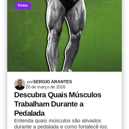
Treino
Postado
por
SERGIO ARANTES
20 de março de 2026
por
Descubra Quais Músculos
Trabalham Durante a
Pedalada
Entenda quais músculos são ativados
durante a pedalada e como fortalecê-los.