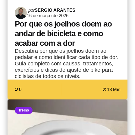
Postado
por
SERGIO ARANTES
16 de março de 2026
por
Por que os joelhos doem ao
andar de bicicleta e como
acabar com a dor
Descubra por que os joelhos doem ao
pedalar e como identificar cada tipo de dor.
Guia completo com causas, tratamentos,
exercícios e dicas de ajuste de bike para
ciclistas de todos os níveis.
0
13 Min
Treino