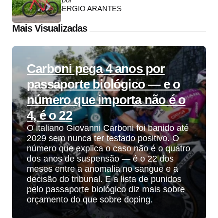
by
SERGIO ARANTES
Mais Visualizadas
Carboni pega 4 anos por
passaporte biológico — e o
número que importa não é o
4, é o 22
O italiano Giovanni Carboni foi banido até
2029 sem nunca ter testado positivo. O
número que explica o caso não é o quatro
dos anos de suspensão — é o 22 dos
meses entre a anomalia no sangue e a
decisão do tribunal. E a lista de punidos
pelo passaporte biológico diz mais sobre
orçamento do que sobre doping.