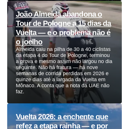
João Almeida abandona o
Tour de Pologne a 15 dias da
Vuelta — e o problema não é
o joelho
Almeida caiu na pilha de 30 a 40 ciclistas
da etapa 4 do Tour de Pologne, terminou
a prova e mesmo assim não largou no dia
seguinte. Não há fratura — há nove
semanas de corrida perdidas em 2026 e
quinze dias até a largada da Vuelta em
Mônaco. A conta que a nota da UAE não
faz.
Vuelta 2026: a enchente que
refez a etapa rainha — e por