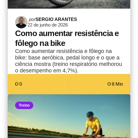
Postado
por
SERGIO ARANTES
22 de junho de 2026
por
Como aumentar resistência e
fôlego na bike
Como aumentar resistência e fôlego na
bike: base aeróbica, pedal longo e o que a
ciência mostra (treino respiratório melhorou
o desempenho em 4,7%).
0
8 Min
Treino