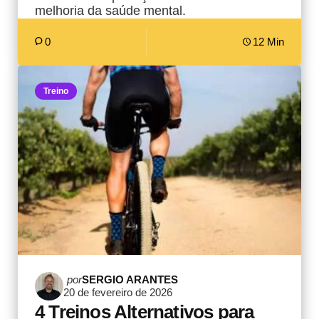
melhoria da saúde mental.
0
12 Min
Treino
Postado
por
SERGIO ARANTES
20 de fevereiro de 2026
por
4 Treinos Alternativos para