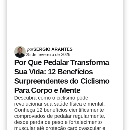
Postado
por
SERGIO ARANTES
25 de fevereiro de 2026
por
Por Que Pedalar Transforma
Sua Vida: 12 Benefícios
Surpreendentes do Ciclismo
Para Corpo e Mente
Descubra como o ciclismo pode
revolucionar sua saúde física e mental.
Conheça 12 benefícios cientificamente
comprovados de pedalar regularmente,
desde perda de peso e fortalecimento
muscular até proteção cardiovascular e