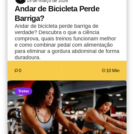
19 de março de 2026
por
Andar de Bicicleta Perde
Barriga?
Andar de bicicleta perde barriga de
verdade? Descubra o que a ciência
comprova, quais treinos funcionam melhor
e como combinar pedal com alimentação
para eliminar a gordura abdominal de forma
duradoura.
0
10 Min
Treino