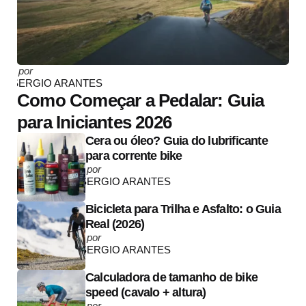
Posted
por
by
SERGIO ARANTES
Como Começar a Pedalar: Guia
para Iniciantes 2026
Cera ou óleo? Guia do lubrificante
para corrente bike
Posted
por
by
SERGIO ARANTES
Bicicleta para Trilha e Asfalto: o Guia
Real (2026)
Posted
por
by
SERGIO ARANTES
Calculadora de tamanho de bike
speed (cavalo + altura)
Posted
por