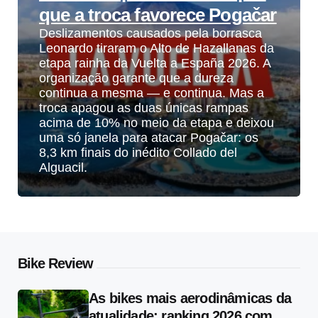
que a troca favorece Pogačar
Deslizamentos causados pela borrasca
Leonardo tiraram o Alto de Hazallanas da
etapa rainha da Vuelta a España 2026. A
organização garante que a dureza
continua a mesma — e continua. Mas a
troca apagou as duas únicas rampas
acima de 10% no meio da etapa e deixou
uma só janela para atacar Pogačar: os
8,3 km finais do inédito Collado del
Alguacil.
Bike Review
As bikes mais aerodinâmicas da
atualidade: ranking 2026 com