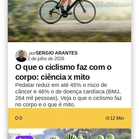
Postado
por
SERGIO ARANTES
2 de julho de 2026
por
O que o ciclismo faz com o
corpo: ciência x mito
Pedalar reduz em até 45% o risco de
câncer e 46% o de doença cardíaca (BMJ,
264 mil pessoas). Veja o que o ciclismo faz
no corpo e o que é mito.
0
12 Min