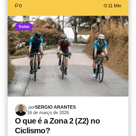
0
11 Min
Treino
Postado
por
SERGIO ARANTES
16 de março de 2026
por
O que é a Zona 2 (Z2) no
Ciclismo?