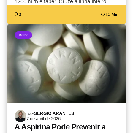
1200 ml/h e taper. Cruze a linha inteiro.
0
10 Min
Treino
Postado
por
SERGIO ARANTES
7 de abril de 2026
por
A Aspirina Pode Prevenir a