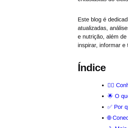
Este blog é dedicad
atualizadas, anális
e nutrição, além de
inspirar, informar 
Índice
🚴‍♂️ Co
🌟 O qu
✅ Por q
🌐 Cone