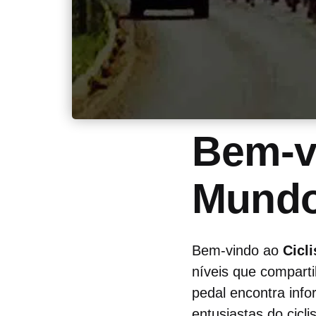
Bem-v
Mundo
Bem-vindo ao
Cicl
níveis que comparti
pedal encontra inf
entusiastas do cicli