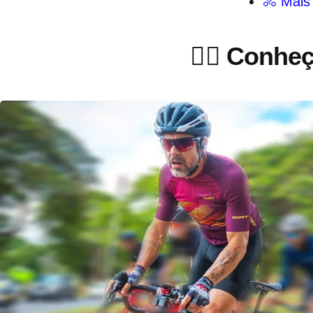
🚴 Mais
🚴‍♂️ Conh