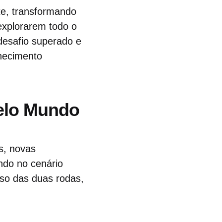
te, transformando
 explorarem todo o
desafio superado e
nhecimento
pelo Mundo
s, novas
ndo no cenário
rso das duas rodas,