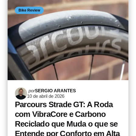
Bike Review
Postado
por
SERGIO ARANTES
10 de abril de 2026
por
Parcours Strade GT: A Roda
com VibraCore e Carbono
Reciclado que Muda o que se
Entende por Conforto em Alta