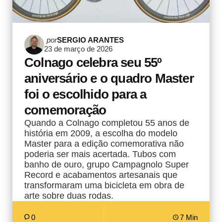
Postado
por
SERGIO ARANTES
23 de março de 2026
por
Colnago celebra seu 55º
aniversário e o quadro Master
foi o escolhido para a
comemoração
Quando a Colnago completou 55 anos de
história em 2009, a escolha do modelo
Master para a edição comemorativa não
poderia ser mais acertada. Tubos com
banho de ouro, grupo Campagnolo Super
Record e acabamentos artesanais que
transformaram uma bicicleta em obra de
arte sobre duas rodas.
0
7 Min