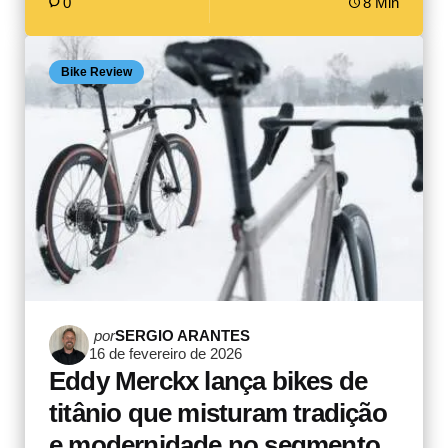
0
8 Min
Bike Review
Postado
por
SERGIO ARANTES
16 de fevereiro de 2026
por
Eddy Merckx lança bikes de
titânio que misturam tradição
e modernidade no segmento