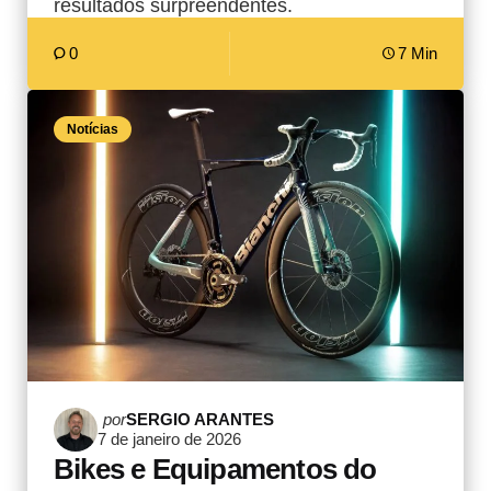
resultados surpreendentes.
0
7 Min
Notícias
Postado
por
SERGIO ARANTES
7 de janeiro de 2026
por
Bikes e Equipamentos do