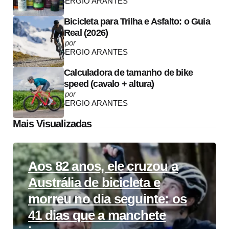
by
SERGIO ARANTES
Bicicleta para Trilha e Asfalto: o Guia
Real (2026)
Posted
por
by
SERGIO ARANTES
Calculadora de tamanho de bike
speed (cavalo + altura)
Posted
por
by
SERGIO ARANTES
Mais Visualizadas
Aos 82 anos, ele cruzou a
Austrália de bicicleta e
morreu no dia seguinte: os
41 dias que a manchete