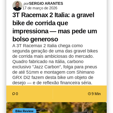
Postado
por
SERGIO ARANTES
17 de março de 2026
por
3T Racemax 2 Italia: a gravel
bike de corrida que
impressiona — mas pede um
bolso generoso
A 3T Racemax 2 Italia chega como
segunda geração de uma das gravel bikes
de corrida mais ambiciosas do mercado.
Quadro fabricado na Itália, carbono
exclusivo "Jazz Carbon", folga para pneus
de até 51mm e montagem com Shimano
GRX Di2 fazem desta bike um objeto de
desejo — e de reflexão financeira séria.
0
9 Min
Bike Review