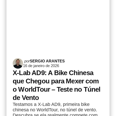
Postado
por
SERGIO ARANTES
16 de janeiro de 2026
por
X-Lab AD9: A Bike Chinesa
que Chegou para Mexer com
o WorldTour – Teste no Túnel
de Vento
Testamos a X-Lab AD9, primeira bike
chinesa no WorldTour, no túnel de vento.
Descubra se ela realmente compete com