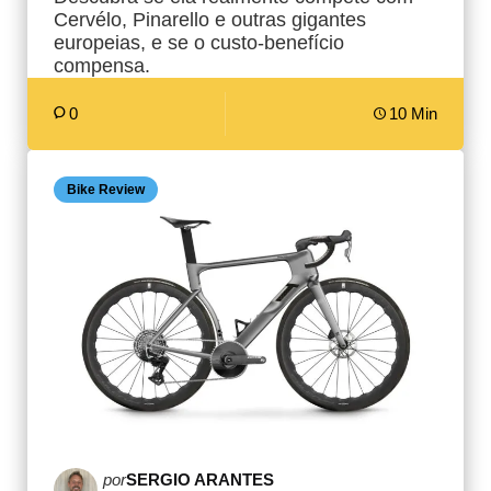
Cervélo, Pinarello e outras gigantes
europeias, e se o custo-benefício
compensa.
0
10 Min
Bike Review
Postado
por
SERGIO ARANTES