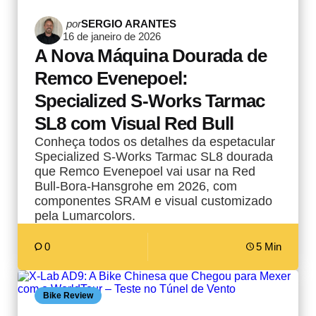
Postado
por
SERGIO ARANTES
16 de janeiro de 2026
por
A Nova Máquina Dourada de
Remco Evenepoel:
Specialized S-Works Tarmac
SL8 com Visual Red Bull
Conheça todos os detalhes da espetacular
Specialized S-Works Tarmac SL8 dourada
que Remco Evenepoel vai usar na Red
Bull-Bora-Hansgrohe em 2026, com
componentes SRAM e visual customizado
pela Lumarcolors.
0
5 Min
Bike Review