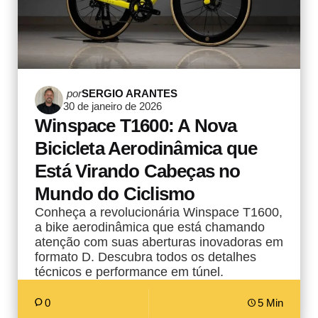
Postado
por
SERGIO ARANTES
30 de janeiro de 2026
por
Winspace T1600: A Nova
Bicicleta Aerodinâmica que
Está Virando Cabeças no
Mundo do Ciclismo
Conheça a revolucionária Winspace T1600,
a bike aerodinâmica que está chamando
atenção com suas aberturas inovadoras em
formato D. Descubra todos os detalhes
técnicos e performance em túnel.
0
5 Min