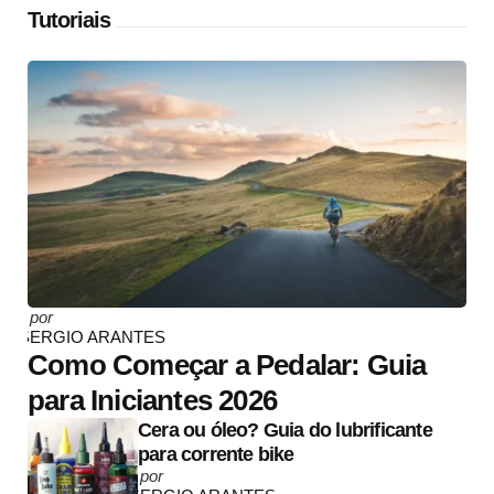
Tutoriais
Posted
por
by
SERGIO ARANTES
Como Começar a Pedalar: Guia
para Iniciantes 2026
Cera ou óleo? Guia do lubrificante
para corrente bike
Posted
por