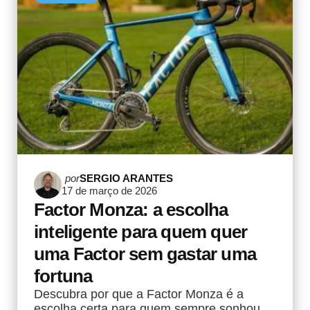
Postado
por
SERGIO ARANTES
17 de março de 2026
por
Factor Monza: a escolha
inteligente para quem quer
uma Factor sem gastar uma
fortuna
Descubra por que a Factor Monza é a
escolha certa para quem sempre sonhou