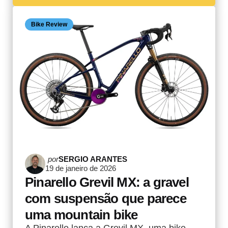
Bike Review
Postado
por
SERGIO ARANTES
19 de janeiro de 2026
por
Pinarello Grevil MX: a gravel
com suspensão que parece
uma mountain bike
A Pinarello lança a Grevil MX, uma bike