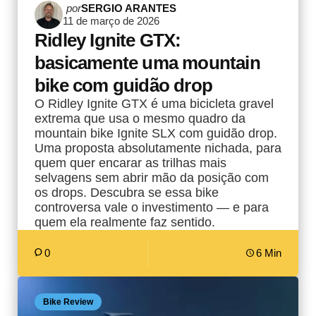
Postado
por
SERGIO ARANTES
11 de março de 2026
por
Ridley Ignite GTX:
basicamente uma mountain
bike com guidão drop
O Ridley Ignite GTX é uma bicicleta gravel
extrema que usa o mesmo quadro da
mountain bike Ignite SLX com guidão drop.
Uma proposta absolutamente nichada, para
quem quer encarar as trilhas mais
selvagens sem abrir mão da posição com
os drops. Descubra se essa bike
controversa vale o investimento — e para
quem ela realmente faz sentido.
0
6 Min
Bike Review