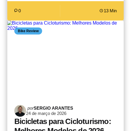
0
13 Min
Bike Review
Postado
por
SERGIO ARANTES
24 de março de 2026
por
Bicicletas para Cicloturismo:
Melhores Modelos de 2026