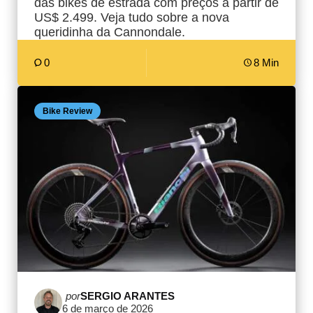
das bikes de estrada com preços a partir de
US$ 2.499. Veja tudo sobre a nova
queridinha da Cannondale.
0
8 Min
Bike Review
Postado
por
SERGIO ARANTES
6 de março de 2026
por