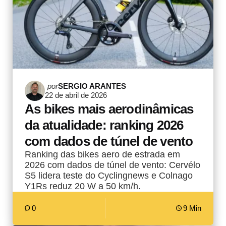
Postado
por
SERGIO ARANTES
22 de abril de 2026
por
As bikes mais aerodinâmicas
da atualidade: ranking 2026
com dados de túnel de vento
Ranking das bikes aero de estrada em
2026 com dados de túnel de vento: Cervélo
S5 lidera teste do Cyclingnews e Colnago
Y1Rs reduz 20 W a 50 km/h.
0
9 Min