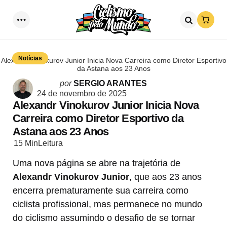
Loja
Menu
Procurar
Notícias
Alexandr Vinokurov Junior Inicia Nova Carreira como Diretor Esportivo
da Astana aos 23 Anos
Postado
por
SERGIO ARANTES
por
24 de novembro de 2025
Alexandr Vinokurov Junior Inicia Nova
Carreira como Diretor Esportivo da
Astana aos 23 Anos
15 Min
Leitura
Uma nova página se abre na trajetória de
Alexandr Vinokurov Junior
, que aos 23 anos
encerra prematuramente sua carreira como
ciclista profissional, mas permanece no mundo
do ciclismo assumindo o desafio de se tornar