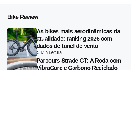
Bike Review
As bikes mais aerodinâmicas da
atualidade: ranking 2026 com
dados de túnel de vento
9 Min
Leitura
Parcours Strade GT: A Roda com
VibraCore e Carbono Reciclado
que Muda o que se Entende por
Conforto em Alta Performance
13 Min
Leitura
Specialized Vado 3 2026: Tudo
Sobre a E-bike com Radar
Garmin Varia Integrado e Motor
de 810W
13 Min
Leitura
Tecnologia