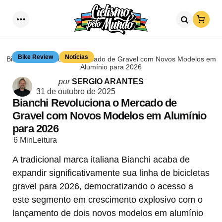
Loja
Menu
Procurar
Bike Review
Notícias
Bianchi Revoluciona o Mercado de Gravel com Novos Modelos em
Alumínio para 2026
Postado
por
SERGIO ARANTES
por
31 de outubro de 2025
Bianchi Revoluciona o Mercado de
Gravel com Novos Modelos em Alumínio
para 2026
6 Min
Leitura
A tradicional marca italiana Bianchi acaba de
expandir significativamente sua linha de bicicletas
gravel para 2026, democratizando o acesso a
este segmento em crescimento explosivo com o
lançamento de dois novos modelos em alumínio