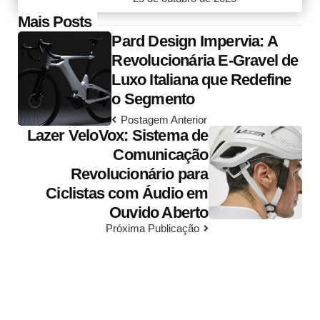
Post
Mais Posts
Pard Design Impervia: A
navigation
Revolucionária E-Gravel de
Luxo Italiana que Redefine
o Segmento
Postagem Anterior
Lazer VeloVox: Sistema de
Comunicação
Revolucionário para
Ciclistas com Áudio em
Ouvido Aberto
Próxima Publicação