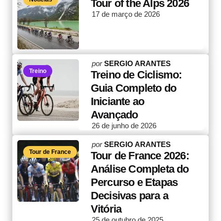
by
Tour of the Alps 2026
17 de março de 2026
Posted
por
SERGIO ARANTES
Treino
by
Treino de Ciclismo:
Guia Completo do
Iniciante ao
Avançado
26 de junho de 2026
Posted
por
SERGIO ARANTES
Tour de France
by
Tour de France 2026:
Análise Completa do
Percurso e Etapas
Decisivas para a
Vitória
25 de outubro de 2025