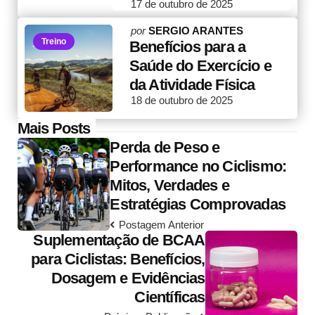
17 de outubro de 2025
Posted
por
SERGIO ARANTES
Treino
by
Benefícios para a
Saúde do Exercício e
da Atividade Física
18 de outubro de 2025
Post
Mais Posts
Perda de Peso e
navigation
Performance no Ciclismo:
Mitos, Verdades e
Estratégias Comprovadas
Postagem Anterior
Suplementação de BCAA
para Ciclistas: Benefícios,
Dosagem e Evidências
Científicas