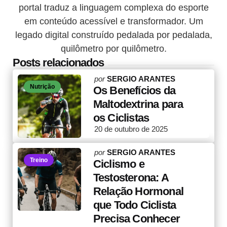
portal traduz a linguagem complexa do esporte
em conteúdo acessível e transformador. Um
legado digital construído pedalada por pedalada,
quilômetro por quilômetro.
Posts relacionados
Posted
por
SERGIO ARANTES
Nutrição
by
Os Benefícios da
Maltodextrina para
os Ciclistas
20 de outubro de 2025
Posted
por
SERGIO ARANTES
Treino
by
Ciclismo e
Testosterona: A
Relação Hormonal
que Todo Ciclista
Precisa Conhecer