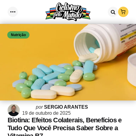
Loja
Menu
Procurar
Nutrição
Postado
por
SERGIO ARANTES
por
19 de outubro de 2025
Biotina: Efeitos Colaterais, Benefícios e
Tudo Que Você Precisa Saber Sobre a
Vitamina B7