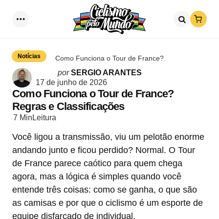
Loja
Menu
Procurar
Notícias
Como Funciona o Tour de France?
Postado
por
SERGIO ARANTES
por
17 de junho de 2026
Como Funciona o Tour de France?
Regras e Classificações
7 Min
Leitura
Você ligou a transmissão, viu um pelotão enorme
andando junto e ficou perdido? Normal. O Tour
de France parece caótico para quem chega
agora, mas a lógica é simples quando você
entende três coisas: como se ganha, o que são
as camisas e por que o ciclismo é um esporte de
equipe disfarçado de individual.