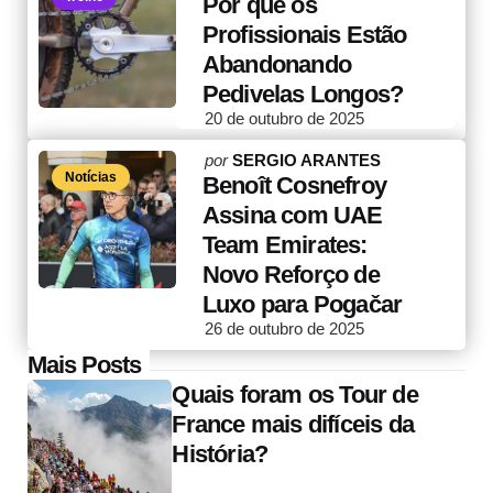
Por que os
Profissionais Estão
Abandonando
Pedivelas Longos?
20 de outubro de 2025
Posted
por
SERGIO ARANTES
Notícias
by
Benoît Cosnefroy
Assina com UAE
Team Emirates:
Novo Reforço de
Luxo para Pogačar
26 de outubro de 2025
Post
Mais Posts
Quais foram os Tour de
navigation
France mais difíceis da
História?