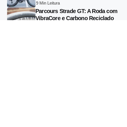
9 Min
Leitura
Parcours Strade GT: A Roda com
VibraCore e Carbono Reciclado
que Muda o que se Entende por
Conforto em Alta Performance
13 Min
Leitura
Specialized Vado 3 2026: Tudo
Sobre a E-bike com Radar
Garmin Varia Integrado e Motor
de 810W
13 Min
Leitura
Tecnologia
Tubolito SYNCD: A Primeira
Câmara de Ar Inteligente do
Mundo Monitora Pressão em
Tempo Real Via Bluetooth
3 Min
Leitura
As 12 Inovações Tecnológicas