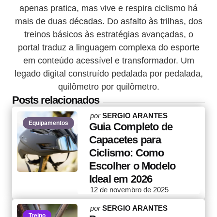
apenas pratica, mas vive e respira ciclismo há
mais de duas décadas. Do asfalto às trilhas, dos
treinos básicos às estratégias avançadas, o
portal traduz a linguagem complexa do esporte
em conteúdo acessível e transformador. Um
legado digital construído pedalada por pedalada,
quilômetro por quilômetro.
Posts relacionados
Posted
por
SERGIO ARANTES
Equipamentos
by
Guia Completo de
Capacetes para
Ciclismo: Como
Escolher o Modelo
Ideal em 2026
12 de novembro de 2025
Posted
por
SERGIO ARANTES
Treino
by