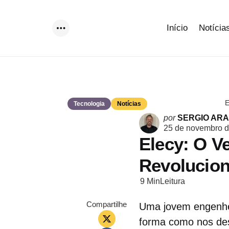
Início
Notícia
Menu
E
Tecnologia
Notícias
Postado
por
SERGIO AR
por
25 de novembro 
Elecy: O V
Revolucion
9 Min
Leitura
Compartilhe
Uma jovem engenhei
forma como nos de