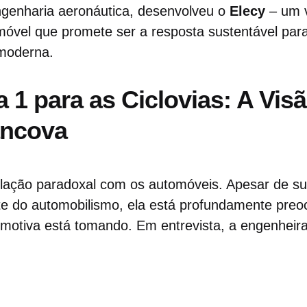
ngenharia aeronáutica, desenvolveu o
Elecy
– um v
móvel que promete ser a resposta sustentável par
moderna.
 1 para as Ciclovias: A Vis
ancova
ação paradoxal com os automóveis. Apesar de sua
lite do automobilismo, ela está profundamente pr
omotiva está tomando. Em entrevista, a engenheira