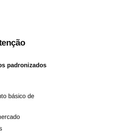
utenção
os padronizados
to básico de
mercado
s