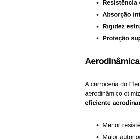
Resistência
Absorção int
Rigidez estr
Proteção su
Aerodinâmica 
A carroceria do El
aerodinâmico otimi
eficiente aerodin
Menor resistê
Maior autono