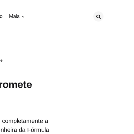
ão
Mais
Procurar
de
Promete
r completamente a
enheira da Fórmula