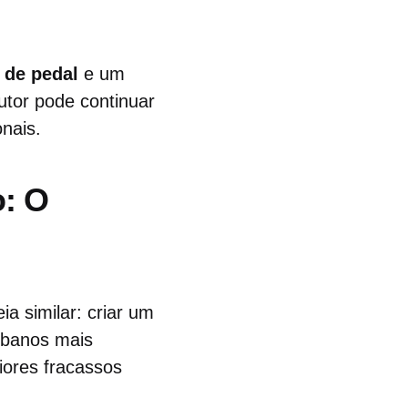
 de pedal
e um
utor pode continuar
nais.
: O
ia similar: criar um
urbanos mais
iores fracassos