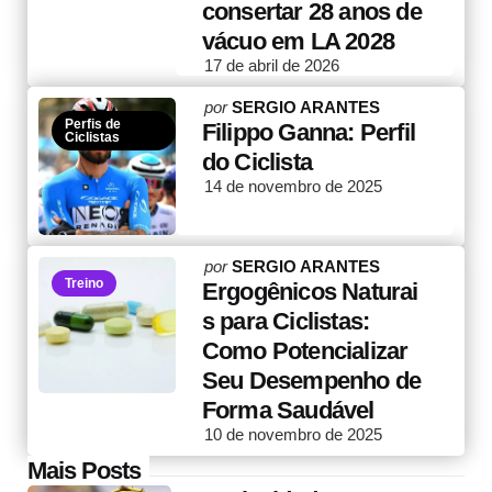
consertar 28 anos de
vácuo em LA 2028
17 de abril de 2026
Posted
por
SERGIO ARANTES
Perfis de
by
Filippo Ganna: Perfil
Ciclistas
do Ciclista
14 de novembro de 2025
Posted
por
SERGIO ARANTES
Treino
by
Ergogênicos Naturai
s para Ciclistas:
Como Potencializar
Seu Desempenho de
Forma Saudável
10 de novembro de 2025
Post
Mais Posts