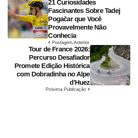
21 Curiosidades
navigation
Fascinantes Sobre Tadej
Pogačar que Você
Provavelmente Não
Conhecia
Postagem Anterior
Tour de France 2026:
Percurso Desafiador
Promete Edição Histórica
com Dobradinha no Alpe
d'Huez
Próxima Publicação