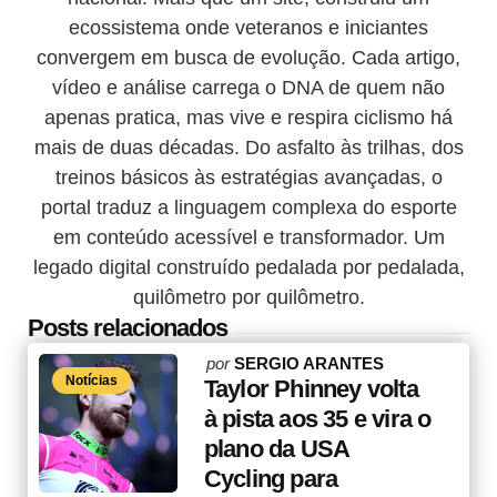
ecossistema onde veteranos e iniciantes
convergem em busca de evolução. Cada artigo,
vídeo e análise carrega o DNA de quem não
apenas pratica, mas vive e respira ciclismo há
mais de duas décadas. Do asfalto às trilhas, dos
treinos básicos às estratégias avançadas, o
portal traduz a linguagem complexa do esporte
em conteúdo acessível e transformador. Um
legado digital construído pedalada por pedalada,
quilômetro por quilômetro.
Posts relacionados
Posted
por
SERGIO ARANTES
Notícias
by
Taylor Phinney volta
à pista aos 35 e vira o
plano da USA
Cycling para