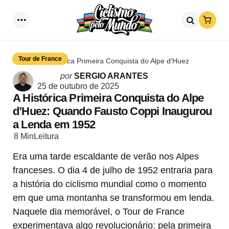
Loja
Menu
Procurar
Tour de France
A Histórica Primeira Conquista do Alpe d'Huez
Postado
por
SERGIO ARANTES
por
25 de outubro de 2025
A Histórica Primeira Conquista do Alpe
d’Huez: Quando Fausto Coppi Inaugurou
a Lenda em 1952
8 Min
Leitura
Era uma tarde escaldante de verão nos Alpes
franceses. O dia 4 de julho de 1952 entraria para
a história do ciclismo mundial como o momento
em que uma montanha se transformou em lenda.
Naquele dia memorável, o Tour de France
experimentava algo revolucionário: pela primeira