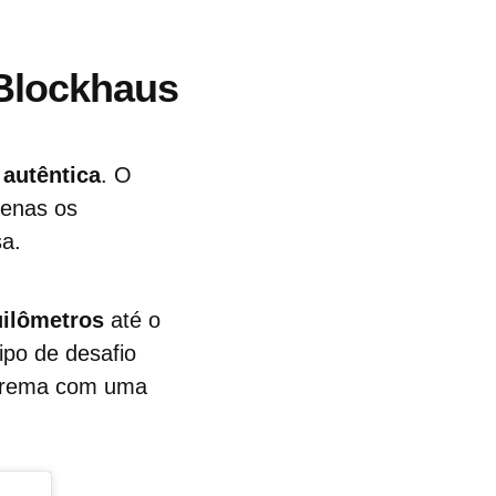
 Blockhaus
autêntica
. O
penas os
sa.
uilômetros
até o
ipo de desafio
extrema com uma