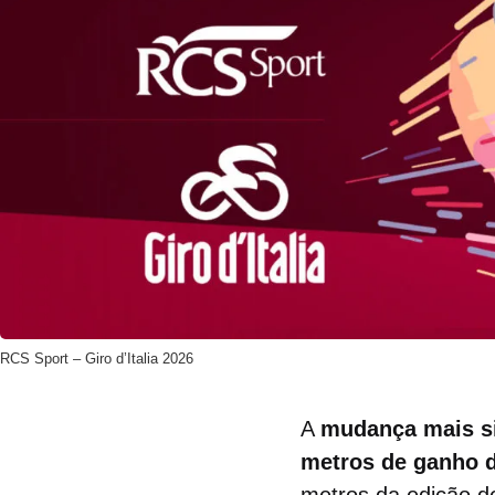
RCS Sport – Giro d’Italia 2026
A
mudança mais si
metros de ganho d
metros da edição d