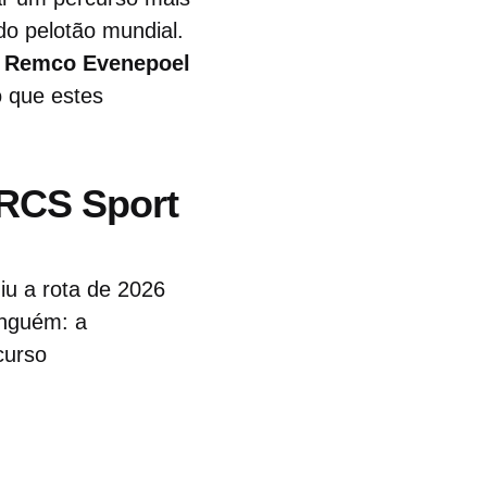
o pelotão mundial.
,
Remco Evenepoel
o que estes
RCS Sport
iu a rota de 2026
inguém: a
curso