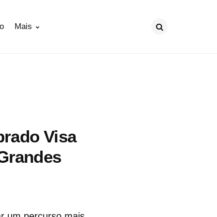
ão
Mais
Procurar
ibrado Visa
 Grandes
iar um percurso mais