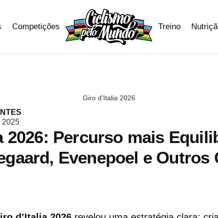
s
Competições
Treino
Nutriç
Giro d'Italia 2026
ANTES
 2025
ia 2026: Percurso mais Equil
gegaard, Evenepoel e Outros
iro d’Italia 2026
revelou uma estratégia clara: cr