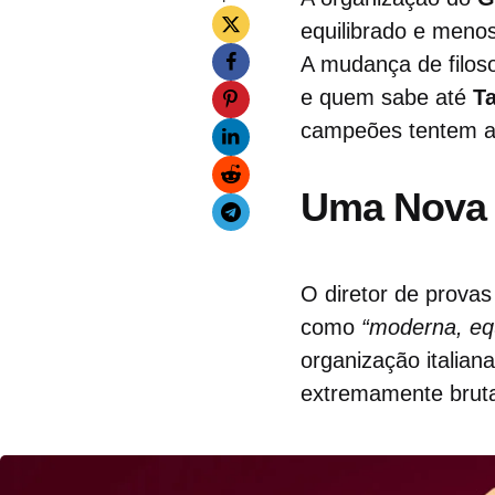
equilibrado e meno
A mudança de filos
e quem sabe até
T
campeões tentem a 
Uma Nova 
O diretor de provas
como
“moderna, eq
organização italia
extremamente brutal