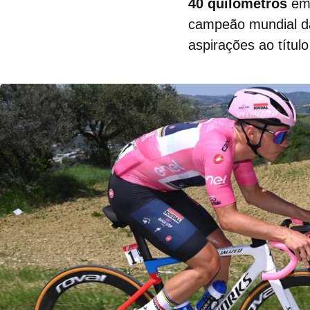
40 quilômetros
em 
campeão mundial da 
aspirações ao título