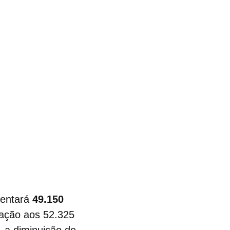
sentará
49.150
ação aos 52.325
 a diminuição de