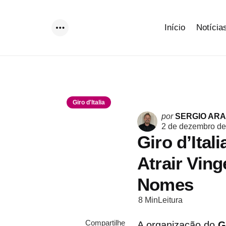
Início
Notícia
Menu
Giro d'Italia
Postado
por
SERGIO AR
por
2 de dezembro de
Giro d’Ital
Atrair Vin
Nomes
8 Min
Leitura
Compartilhe
A organização do
G