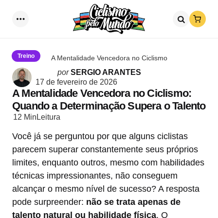
Loja
Menu
Procurar
Treino
A Mentalidade Vencedora no Ciclismo
Postado
por
SERGIO ARANTES
por
17 de fevereiro de 2026
A Mentalidade Vencedora no Ciclismo:
Quando a Determinação Supera o Talento
12 Min
Leitura
Você já se perguntou por que alguns ciclistas
parecem superar constantemente seus próprios
limites, enquanto outros, mesmo com habilidades
técnicas impressionantes, não conseguem
alcançar o mesmo nível de sucesso? A resposta
pode surpreender:
não se trata apenas de
talento natural ou habilidade física
. O