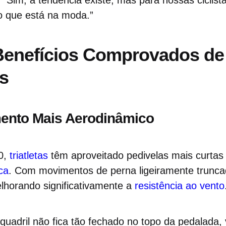
: “Sim, a tendência existe, mas para nossas ciclist
o que está na moda.”
Benefícios Comprovados de
s
mento Mais Aerodinâmico
0,
triatletas
têm aproveitado pedivelas mais curtas 
ca
. Com movimentos de perna ligeiramente trunca
elhorando significativamente a
resistência ao vento
uadril não fica tão fechado no topo da pedalada,