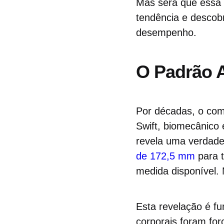
Mas será que essa 
tendência e descob
desempenho.
O Padrão A
Por décadas, o com
Swift, biomecânico 
revela uma verdade 
de 172,5 mm
para t
medida disponível. 
Esta revelação é fu
corporais foram fo