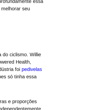
 profundamente essa
 melhorar seu
o ciclismo. Willie
owered Health,
ústria foi
pedivelas
pes só tinha essa
uras e proporções
 independentemente