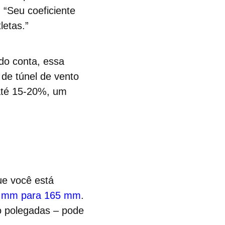
. “Seu coeficiente
letas.”
do conta, essa
de túnel de vento
até 15-20%, um
que você está
 mm para 165 mm
.
o polegadas – pode