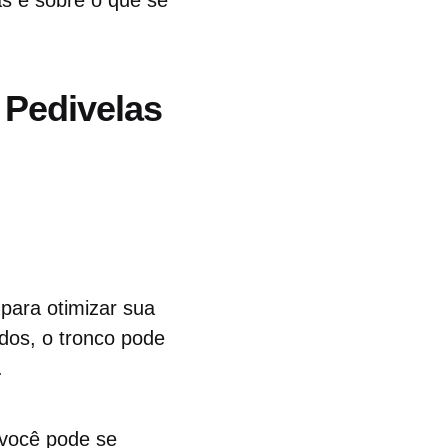
as é sobre o que se
 Pedivelas
para otimizar sua
dos, o tronco pode
.
 você pode se