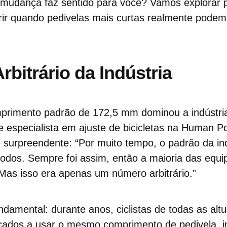
mudança faz sentido para você? Vamos explorar
rir quando pedivelas mais curtas realmente podem
rbitrário da Indústria
primento padrão de 172,5 mm dominou a indústria d
e especialista em ajuste de bicicletas na Human P
surpreendente: “Por muito tempo, o padrão da ind
odos. Sempre foi assim, então a maioria das equi
Mas isso era apenas um número arbitrário.”
ndamental: durante anos, ciclistas de todas as alt
rçados a usar o mesmo comprimento de pedivela,