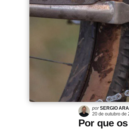
Postado
por
SERGIO AR
por
20 de outubro de
Por que os