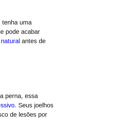
ê tenha uma
ue pode acabar
 natural
antes de
a perna, essa
essivo
. Seus joelhos
sco de lesões por