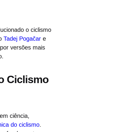
ucionado o ciclismo
mo
Tadej Pogačar
e
por versões mais
o.
o Ciclismo
em ciência,
ica do ciclismo
.