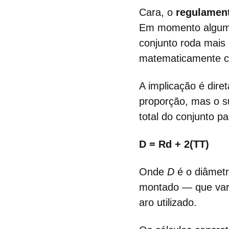
Cara, o
regulamen
Em momento algum. 
conjunto roda mais
matematicamente c
A implicação é dir
proporção, mas o su
total do conjunto pa
D = Rd + 2(TT)
Onde
D
é o diâmetr
montado — que varia
aro utilizado.