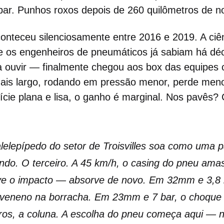
bar. Punhos roxos depois de 260 quilômetros de n
conteceu silenciosamente entre 2016 e 2019. A ciên
e os engenheiros de pneumáticos já sabiam há d
a ouvir — finalmente chegou aos box das equipes
 mais largo, rodando em pressão menor, perde meno
fície plana e lisa, o ganho é marginal. Nos pavês
alelepípedo do setor de Troisvilles soa como uma 
ndo. O terceiro. A 45 km/h, o casing do pneu ama
ve o impacto — absorve de novo. Em 32mm e 3,8 
 veneno na borracha. Em 23mm e 7 bar, o choque v
ros, a coluna. A escolha do pneu começa aqui — n