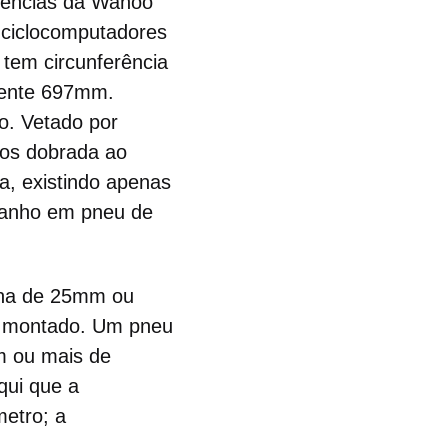
erências da Wahoo
 ciclocomputadores
em circunferência
mente 697mm.
o. Vetado por
os dobrada ao
a, existindo apenas
manho em pneu de
rna de 25mm ou
to montado. Um pneu
m ou mais de
aqui que a
metro; a