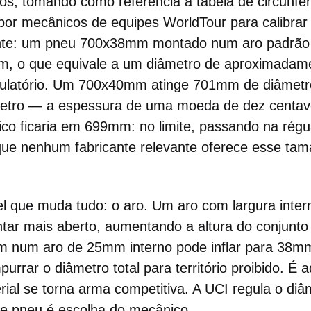
tos, tomando como referência a tabela de circunf
 por mecânicos de equipes WorldTour para calibrar
nte: um pneu 700x38mm montado num aro padrão t
m, o que equivale a um diâmetro de aproximada
egulatório. Um 700x40mm atinge 701mm de diâmetr
metro — a espessura de uma moeda de dez centav
co ficaria em 699mm: no limite, passando na régu
ue nenhum fabricante relevante oferece esse ta
l que muda tudo: o aro. Um aro com largura inte
ntar mais aberto, aumentando a altura do conjun
 num aro de 25mm interno pode inflar para 38m
urrar o diâmetro total para território proibido. É 
ial se torna arma competitiva. A UCI regula o diâ
e pneu é escolha do mecânico.