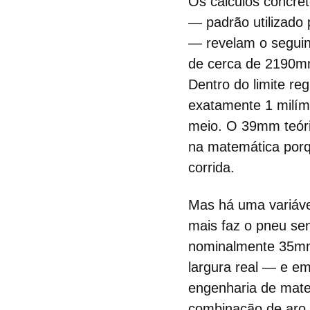
Os cálculos concre
— padrão utilizado
— revelam o segui
de cerca de 2190m
Dentro do limite r
exatamente 1 milí
meio. O 39mm teóri
na matemática porq
corrida.
Mas há uma variáve
mais faz o pneu se
nominalmente 35mm
largura real — e emp
engenharia de mater
combinação de aro 