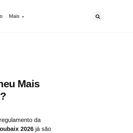
ão
Mais
Procurar
neu Mais
e?
regulamento da
Roubaix 2026
já são