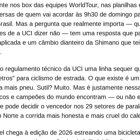
nte nos box das equipes WorldTour, nas planilhas
versas de quem vai acordar às 9h30 de domingo pa
Brasil. Mas a pergunta que realmente importa — q
es de a UCI dizer não — tem uma resposta que p
 aplicada e um câmbio dianteiro da Shimano que t
.
o regulamento técnico da UCI uma linha sequer q
ros” para ciclismo de estrada. O que existe é um
a mais pneu. Sutil? Muito. Mas é justamente nessa
nicos e campeões do mundo encontram — ou não 
e pode decidir o vencedor nos 29 setores de para
 Norte a corrida mais honesta e mais cruel do cal
el chega à edição de 2026 estreando uma biciclet