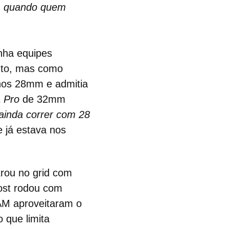
s, quando quem
nha equipes
nto, mas como
 nos 28mm e admitia
a Pro
de 32mm
ainda correr com 28
 já estava nos
trou no grid com
st rodou com
AM aproveitaram o
 que limita