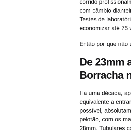
corrido profissiona
com câmbio diantei
Testes de laborató
economizar até 75 
Então por que não
De 23mm ao
Borracha n
Há uma década, apa
equivalente a entr
possível, absoluta
pelotão, com os ma
28mm. Tubulares co