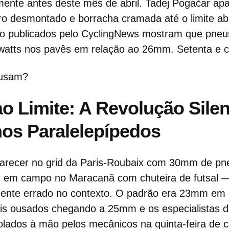
lmente antes deste mês de abril. Tadej Pogačar ap
ro desmontado e borracha cramada até o limite ab
rio publicados pelo CyclingNews mostram que pn
watts nos pavês em relação ao 26mm. Setenta e c
 usam?
 Limite: A Revolução Silen
os Paralelepípedos
recer no grid da Paris-Roubaix com 30mm de pne
ar em campo no Maracanã com chuteira de futsal 
mente errado no contexto. O padrão era 23mm em 
is ousados chegando a 25mm e os especialistas d
lados à mão pelos mecânicos na quinta-feira de 