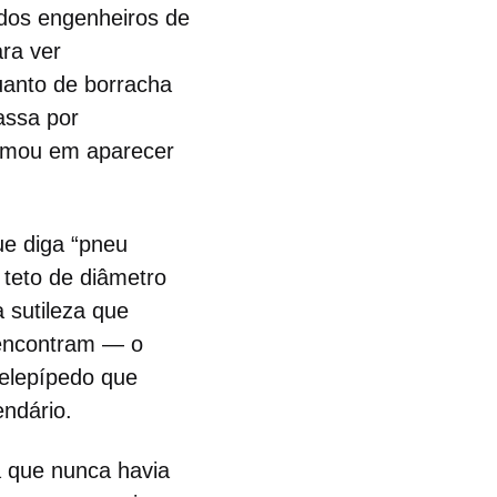
 dos engenheiros de
ra ver
uanto de borracha
assa por
eimou em aparecer
ue diga “pneu
 teto de diâmetro
 sutileza que
encontram — o
lelepípedo que
endário.
a que nunca havia