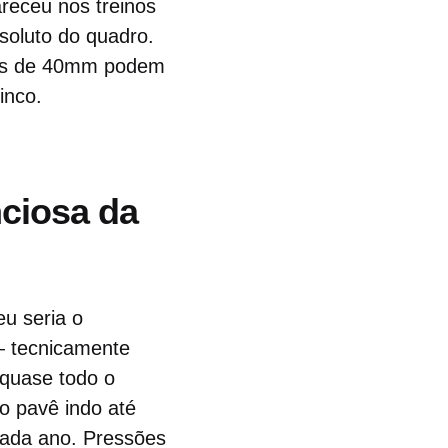
areceu nos treinos
soluto do quadro.
eus de 40mm podem
inco.
ciosa da
u seria o
— tecnicamente
quase todo o
o pavê indo até
cada ano. Pressões