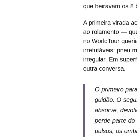
que beiravam os 8 
A primeira virada a
ao rolamento — qu
no WorldTour queri
irrefutáveis: pneu
irregular. Em super
outra conversa.
O primeiro par
guidão. O segu
absorve, devol
perde parte do
pulsos, os omb