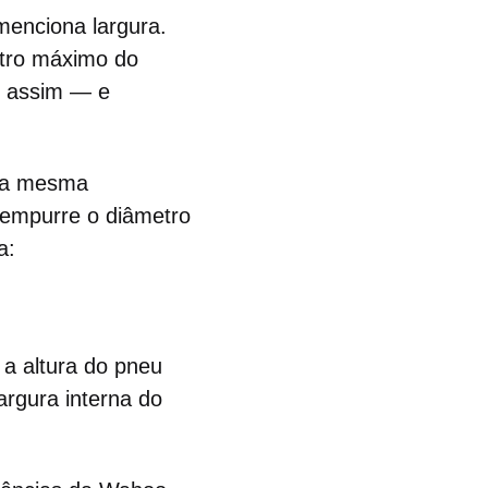
menciona largura.
etro máximo do
s assim — e
 na mesma
a empurre o diâmetro
a:
a altura do pneu
argura interna do