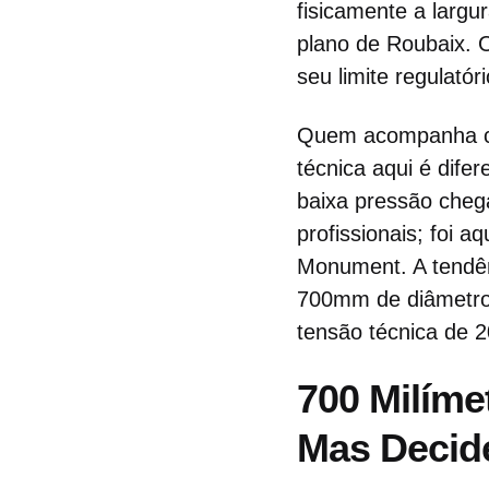
fisicamente a larg
plano de Roubaix. O
seu limite regulató
Quem acompanha clá
técnica aqui é difer
baixa pressão chega
profissionais; foi 
Monument. A tendên
700mm de diâmetro 
tensão técnica de 
700 Milíme
Mas Decid