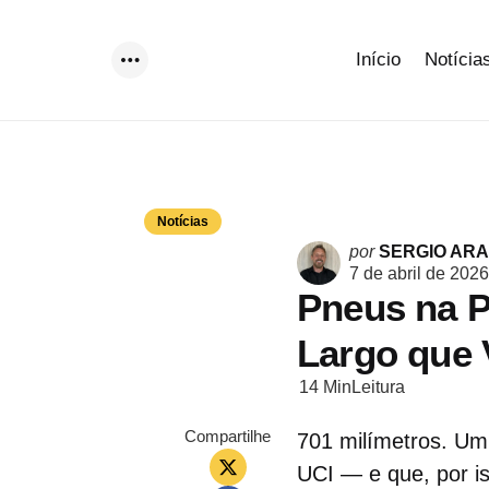
Início
Notícia
Menu
Notícias
Postado
por
SERGIO AR
por
7 de abril de 2026
Pneus na P
Largo que 
14 Min
Leitura
Compartilhe
701 milímetros. U
UCI — e que, por 