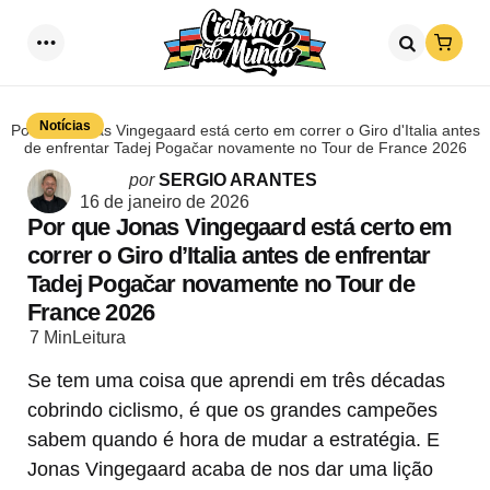
Loja
Menu
Procurar
Notícias
Por que Jonas Vingegaard está certo em correr o Giro d'Italia antes
de enfrentar Tadej Pogačar novamente no Tour de France 2026
Postado
por
SERGIO ARANTES
por
16 de janeiro de 2026
Por que Jonas Vingegaard está certo em
correr o Giro d’Italia antes de enfrentar
Tadej Pogačar novamente no Tour de
France 2026
7 Min
Leitura
Se tem uma coisa que aprendi em três décadas
cobrindo ciclismo, é que os grandes campeões
sabem quando é hora de mudar a estratégia. E
Jonas Vingegaard acaba de nos dar uma lição