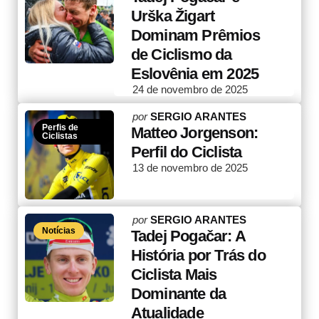
Urška Žigart
Dominam Prêmios
de Ciclismo da
Eslovênia em 2025
24 de novembro de 2025
Posted
por
SERGIO ARANTES
Perfis de
by
Matteo Jorgenson:
Ciclistas
Perfil do Ciclista
13 de novembro de 2025
Posted
por
SERGIO ARANTES
Notícias
by
Tadej Pogačar: A
História por Trás do
Ciclista Mais
Dominante da
Atualidade