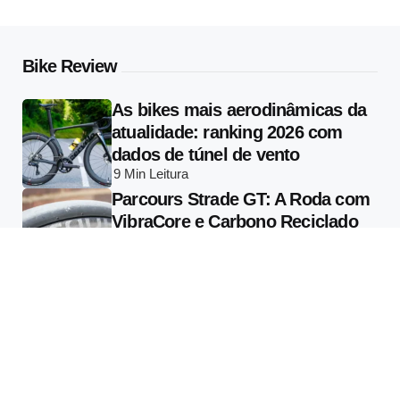
Bike Review
As bikes mais aerodinâmicas da
atualidade: ranking 2026 com
dados de túnel de vento
9 Min
Leitura
Parcours Strade GT: A Roda com
VibraCore e Carbono Reciclado
que Muda o que se Entende por
Conforto em Alta Performance
13 Min
Leitura
Specialized Vado 3 2026: Tudo
Sobre a E-bike com Radar
Garmin Varia Integrado e Motor
de 810W
13 Min
Leitura