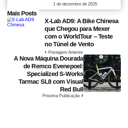
1 de dezembro de 2025
Post
Mais Posts
X-Lab AD9: A Bike Chinesa
navigation
que Chegou para Mexer
com o WorldTour – Teste
no Túnel de Vento
Postagem Anterior
A Nova Máquina Dourada
de Remco Evenepoel:
Specialized S-Works
Tarmac SL8 com Visual
Red Bull
Próxima Publicação