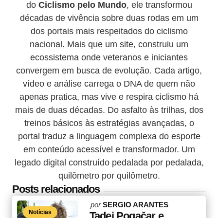
do
Ciclismo pelo Mundo
, ele transformou
décadas de vivência sobre duas rodas em um
dos portais mais respeitados do ciclismo
nacional. Mais que um site, construiu um
ecossistema onde veteranos e iniciantes
convergem em busca de evolução. Cada artigo,
vídeo e análise carrega o DNA de quem não
apenas pratica, mas vive e respira ciclismo há
mais de duas décadas. Do asfalto às trilhas, dos
treinos básicos às estratégias avançadas, o
portal traduz a linguagem complexa do esporte
em conteúdo acessível e transformador. Um
legado digital construído pedalada por pedalada,
quilômetro por quilômetro.
Posts relacionados
Posted
por
SERGIO ARANTES
Notícias
by
Tadej Pogačar e