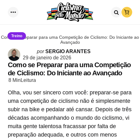
Loja
Menu
Procurar
Treino
Como se Preparar para uma Competição de Ciclismo: Do Iniciante ao
Avançado
Postado
por
SERGIO ARANTES
por
29 de janeiro de 2026
Como se Preparar para uma Competição
de Ciclismo: Do Iniciante ao Avançado
8 Min
Leitura
Olha, vou ser sincero com você: preparar-se para
uma competição de ciclismo não é simplesmente
subir na bike e pedalar até cansar. Depois de três
décadas acompanhando o mundo do ciclismo, vi
muita gente talentosa fracassar por falta de
preparação adequada, e outros com menos