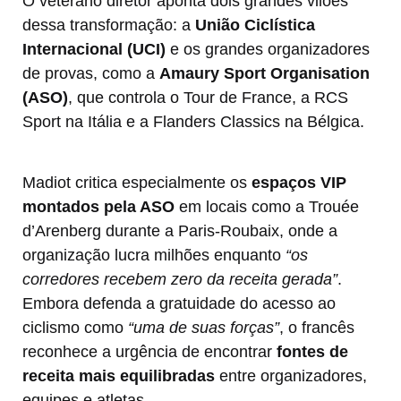
O veterano diretor aponta dois grandes vilões
dessa transformação: a
União Ciclística
Internacional (UCI)
e os grandes organizadores
de provas, como a
Amaury Sport Organisation
(ASO)
, que controla o Tour de France, a RCS
Sport na Itália e a Flanders Classics na Bélgica.
Madiot critica especialmente os
espaços VIP
montados pela ASO
em locais como a Trouée
d’Arenberg durante a Paris-Roubaix, onde a
organização lucra milhões enquanto
“os
corredores recebem zero da receita gerada”
.
Embora defenda a gratuidade do acesso ao
ciclismo como
“uma de suas forças”
, o francês
reconhece a urgência de encontrar
fontes de
receita mais equilibradas
entre organizadores,
equipes e atletas.