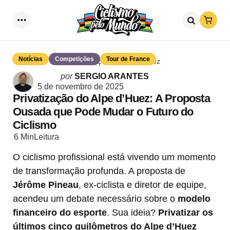
Loja
Menu
Procurar
Notícias
Competições
Tour de France
Privatização do Alpe d'Huez
Postado
por
SERGIO ARANTES
por
5 de novembro de 2025
Privatização do Alpe d’Huez: A Proposta
Ousada que Pode Mudar o Futuro do
Ciclismo
6 Min
Leitura
O ciclismo profissional está vivendo um momento
de transformação profunda. A proposta de
Jérôme Pineau
, ex-ciclista e diretor de equipe,
acendeu um debate necessário sobre o
modelo
financeiro do esporte
. Sua ideia?
Privatizar os
últimos cinco quilômetros do Alpe d’Huez