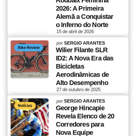
Roubaix Feminina
2026: A Primeira
Alemã a Conquistar
o Inferno do Norte
15 de abril de 2026
Posted
por
SERGIO ARANTES
Bike Review
by
Wilier Filante SLR
ID2: A Nova Era das
Bicicletas
Aerodinâmicas de
Alto Desempenho
27 de outubro de 2025
Posted
por
SERGIO ARANTES
Notícias
by
George Hincapie
Revela Elenco de 20
Corredores para
Nova Equipe