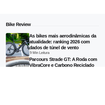
Bike Review
As bikes mais aerodinâmicas da
atualidade: ranking 2026 com
dados de túnel de vento
9 Min
Leitura
Parcours Strade GT: A Roda com
VibraCore e Carbono Reciclado
que Muda o que se Entende por
Conforto em Alta Performance
13 Min
Leitura
Specialized Vado 3 2026: Tudo
Sobre a E-bike com Radar
Garmin Varia Integrado e Motor
de 810W