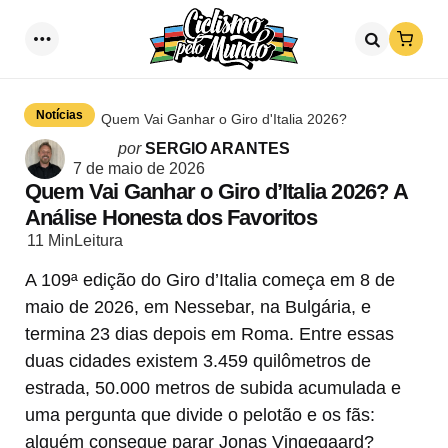
Loja
Menu
Procurar
Notícias
Quem Vai Ganhar o Giro d'Italia 2026?
Postado
por
SERGIO ARANTES
por
7 de maio de 2026
Quem Vai Ganhar o Giro d’Italia 2026? A
Análise Honesta dos Favoritos
11 Min
Leitura
A 109ª edição do Giro d’Italia começa em 8 de
maio de 2026, em Nessebar, na Bulgária, e
termina 23 dias depois em Roma. Entre essas
duas cidades existem 3.459 quilômetros de
estrada, 50.000 metros de subida acumulada e
uma pergunta que divide o pelotão e os fãs:
alguém consegue parar Jonas Vingegaard?