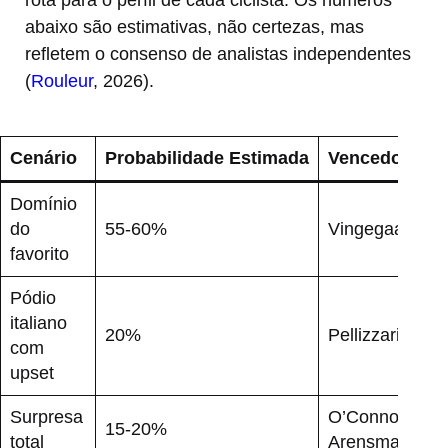
rota para o perfil de cada ciclista. Os números
abaixo são estimativas, não certezas, mas
refletem o consenso de analistas independentes
(
Rouleur
, 2026).
Cenário
Probabilidade Estimada
Vencedor Pro
Domínio
do
55-60%
Vingegaard
favorito
Pódio
italiano
20%
Pellizzari ou B
com
upset
Surpresa
O’Connor, Yate
15-20%
total
Arensman