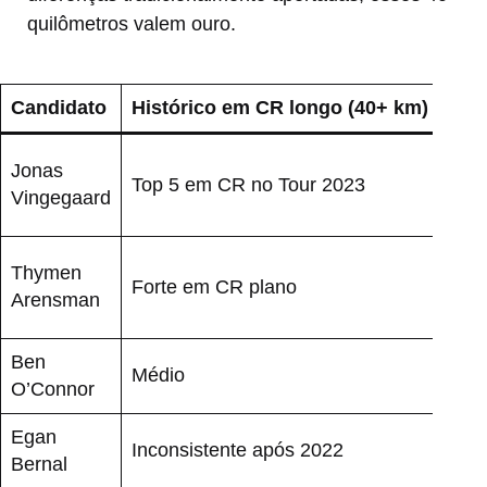
quilômetros valem ouro.
Candidato
Histórico em CR longo (40+ km)
Ris
Jonas
Top 5 em CR no Tour 2023
Bai
Vingegaard
Thymen
Forte em CR plano
Bai
Arensman
Ben
Médio
Méd
O’Connor
Egan
Inconsistente após 2022
Alto
Bernal