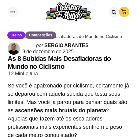
Loja
Menu
Procurar
Treino
Competições
As 8 Subidas Mais Desafiadoras do Mundo no Ciclismo
Postado
por
SERGIO ARANTES
por
9 de dezembro de 2025
As 8 Subidas Mais Desafiadoras do
Mundo no Ciclismo
12 Min
Leitura
Se você é apaixonado por ciclismo, certamente já
se deparou com aquela subida que testa seus
limites. Mas você já parou para pensar quais são
as
ascensões mais brutais do planeta
?
Aquelas que fazem até os escaladores
profissionais mais experientes sentirem o peso
de cada metro conquistado?