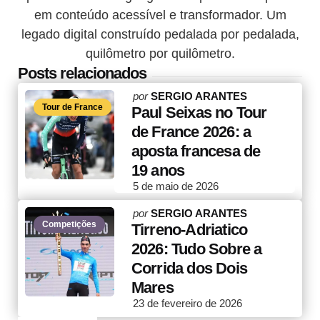
em conteúdo acessível e transformador. Um
legado digital construído pedalada por pedalada,
quilômetro por quilômetro.
Posts relacionados
Posted
por
SERGIO ARANTES
Tour de France
by
Paul Seixas no Tour
de France 2026: a
aposta francesa de
19 anos
5 de maio de 2026
Posted
por
SERGIO ARANTES
Competições
by
Tirreno-Adriatico
2026: Tudo Sobre a
Corrida dos Dois
Mares
23 de fevereiro de 2026