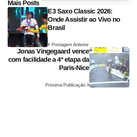
Post
Mais Posts
E3 Saxo Classic 2026:
navigation
Onde Assistir ao Vivo no
Brasil
Postagem Anterior
Jonas Vingegaard vence
com facilidade a 4ª etapa da
Paris-Nice
Próxima Publicação