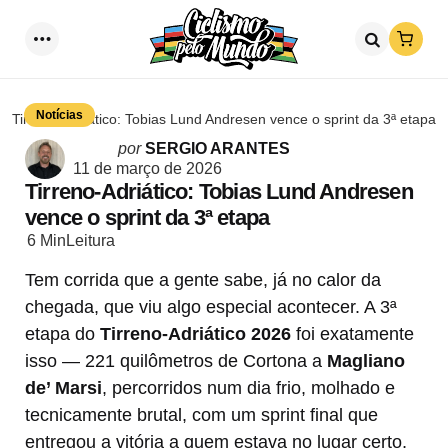
Loja
Menu
Procurar
Notícias
Tirreno-Adriático: Tobias Lund Andresen vence o sprint da 3ª etapa
Postado
por
SERGIO ARANTES
por
11 de março de 2026
Tirreno-Adriático: Tobias Lund Andresen
vence o sprint da 3ª etapa
6 Min
Leitura
Tem corrida que a gente sabe, já no calor da
chegada, que viu algo especial acontecer. A 3ª
etapa do
Tirreno-Adriático 2026
foi exatamente
isso — 221 quilômetros de Cortona a
Magliano
de’ Marsi
, percorridos num dia frio, molhado e
tecnicamente brutal, com um sprint final que
entregou a vitória a quem estava no lugar certo,