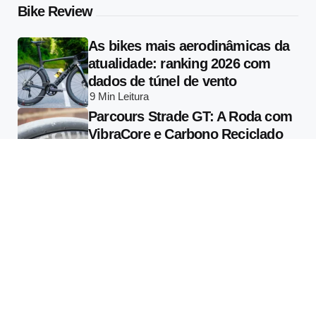
Bike Review
As bikes mais aerodinâmicas da
atualidade: ranking 2026 com
dados de túnel de vento
9 Min
Leitura
Parcours Strade GT: A Roda com
VibraCore e Carbono Reciclado
que Muda o que se Entende por
Conforto em Alta Performance
13 Min
Leitura
Specialized Vado 3 2026: Tudo
Sobre a E-bike com Radar
Garmin Varia Integrado e Motor
de 810W
13 Min
Leitura
Tecnologia