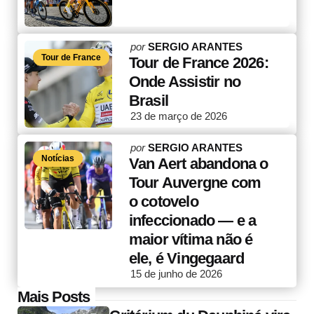
Posted
por
SERGIO ARANTES
Tour de France
by
Tour de France 2026:
Onde Assistir no
Brasil
23 de março de 2026
Posted
por
SERGIO ARANTES
Notícias
by
Van Aert abandona o
Tour Auvergne com
o cotovelo
infeccionado — e a
maior vítima não é
ele, é Vingegaard
15 de junho de 2026
Post
Mais Posts