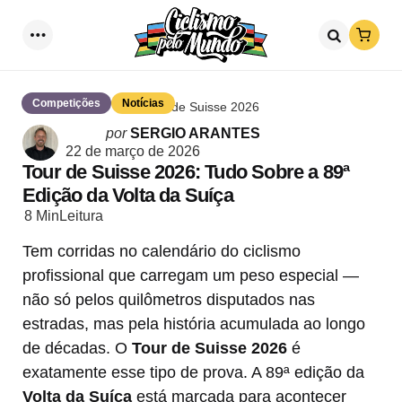
Loja
Menu
Procurar
Competições
Notícias
Tour de Suisse 2026
Postado
por
SERGIO ARANTES
por
22 de março de 2026
Tour de Suisse 2026: Tudo Sobre a 89ª
Edição da Volta da Suíça
8 Min
Leitura
Tem corridas no calendário do ciclismo
profissional que carregam um peso especial —
não só pelos quilômetros disputados nas
estradas, mas pela história acumulada ao longo
de décadas. O
Tour de Suisse 2026
é
exatamente esse tipo de prova. A 89ª edição da
Volta da Suíça
está marcada para acontecer