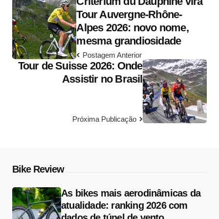
Critérium du Dauphiné vira
navigation
Tour Auvergne-Rhône-
Alpes 2026: novo nome,
mesma grandiosidade
Postagem Anterior
Tour de Suisse 2026: Onde
Assistir no Brasil
Próxima Publicação
Bike Review
As bikes mais aerodinâmicas da
atualidade: ranking 2026 com
dados de túnel de vento