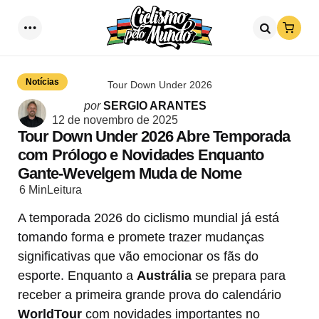
Loja
Menu
Procurar
Notícias
Tour Down Under 2026
Postado
por
SERGIO ARANTES
por
12 de novembro de 2025
Tour Down Under 2026 Abre Temporada
com Prólogo e Novidades Enquanto
Gante-Wevelgem Muda de Nome
6 Min
Leitura
A temporada 2026 do ciclismo mundial já está
tomando forma e promete trazer mudanças
significativas que vão emocionar os fãs do
esporte. Enquanto a
Austrália
se prepara para
receber a primeira grande prova do calendário
WorldTour
com novidades importantes no