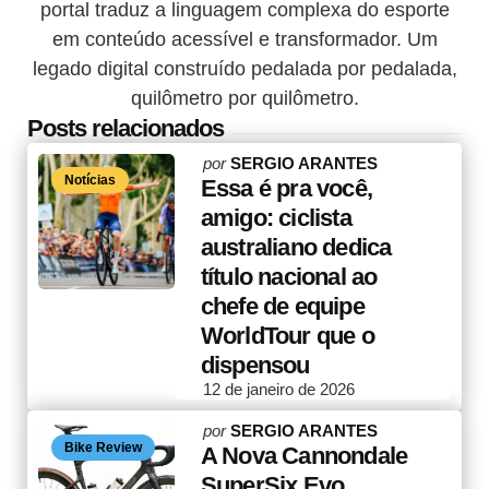
portal traduz a linguagem complexa do esporte
em conteúdo acessível e transformador. Um
legado digital construído pedalada por pedalada,
quilômetro por quilômetro.
Posts relacionados
Posted
por
SERGIO ARANTES
Notícias
by
Essa é pra você,
amigo: ciclista
australiano dedica
título nacional ao
chefe de equipe
WorldTour que o
dispensou
12 de janeiro de 2026
Posted
por
SERGIO ARANTES
Bike Review
by
A Nova Cannondale
SuperSix Evo