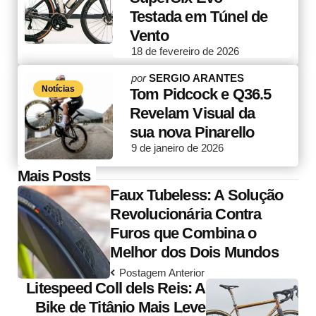
Testada em Túnel de
Vento
18 de fevereiro de 2026
Posted
por
SERGIO ARANTES
Notícias
by
Tom Pidcock e Q36.5
Revelam Visual da
sua nova Pinarello
9 de janeiro de 2026
Post
Mais Posts
Faux Tubeless: A Solução
navigation
Revolucionária Contra
Furos que Combina o
Melhor dos Dois Mundos
Postagem Anterior
Litespeed Coll dels Reis: A
Bike de Titânio Mais Leve