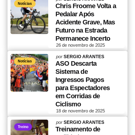
Notícias
by
Chris Froome Volta a
Pedalar Após
Acidente Grave, Mas
Futuro na Estrada
Permanece Incerto
26 de novembro de 2025
Posted
por
SERGIO ARANTES
Notícias
by
ASO Descarta
Sistema de
Ingressos Pagos
para Espectadores
em Corridas de
Ciclismo
18 de novembro de 2025
Posted
por
SERGIO ARANTES
Treino
by
Treinamento de