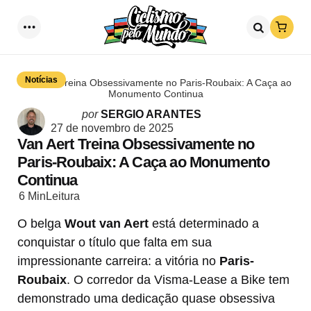
Loja
Menu
Procurar
Notícias
Van Aert Treina Obsessivamente no Paris-Roubaix: A Caça ao
Monumento Continua
Postado
por
SERGIO ARANTES
por
27 de novembro de 2025
Van Aert Treina Obsessivamente no
Paris-Roubaix: A Caça ao Monumento
Continua
6 Min
Leitura
O belga
Wout van Aert
está determinado a
conquistar o título que falta em sua
impressionante carreira: a vitória no
Paris-
Roubaix
. O corredor da Visma-Lease a Bike tem
demonstrado uma dedicação quase obsessiva