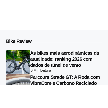
Bike Review
As bikes mais aerodinâmicas da
atualidade: ranking 2026 com
dados de túnel de vento
9 Min
Leitura
Parcours Strade GT: A Roda com
VibraCore e Carbono Reciclado
que Muda o que se Entende por
Conforto em Alta Performance
13 Min
Leitura
Specialized Vado 3 2026: Tudo