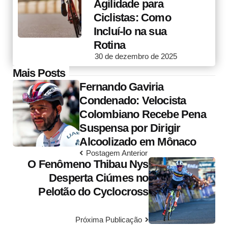
Agilidade para
Ciclistas: Como
Incluí-lo na sua
Rotina
30 de dezembro de 2025
Post
Mais Posts
Fernando Gaviria
navigation
Condenado: Velocista
Colombiano Recebe Pena
Suspensa por Dirigir
Alcoolizado em Mônaco
Postagem Anterior
O Fenômeno Thibau Nys
Desperta Ciúmes no
Pelotão do Cyclocross
Próxima Publicação