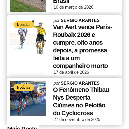
Brasil
16 de março de 2026
Posted
por
SERGIO ARANTES
Notícias
by
Van Aert vence Paris-
Roubaix 2026 e
cumpre, oito anos
depois, a promessa
feita a um
companheiro morto
17 de abril de 2026
Posted
por
SERGIO ARANTES
Notícias
by
O Fenômeno Thibau
Nys Desperta
Ciúmes no Pelotão
do Cyclocross
27 de novembro de 2025
Mais Posts