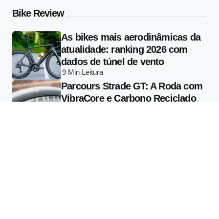
Bike Review
As bikes mais aerodinâmicas da
atualidade: ranking 2026 com
dados de túnel de vento
9 Min
Leitura
Parcours Strade GT: A Roda com
VibraCore e Carbono Reciclado
que Muda o que se Entende por
Conforto em Alta Performance
13 Min
Leitura
Specialized Vado 3 2026: Tudo
Sobre a E-bike com Radar
Garmin Varia Integrado e Motor
de 810W
13 Min
Leitura
Tecnologia