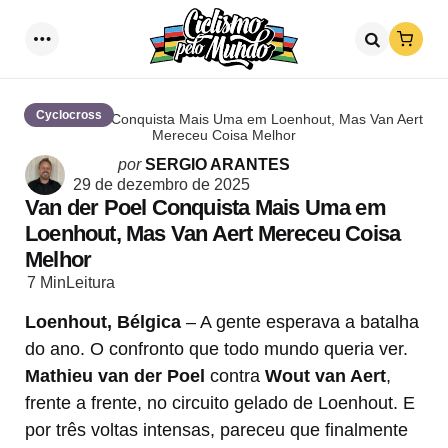
Loja
Menu
Procurar
Cyclocross
Van der Poel Conquista Mais Uma em Loenhout, Mas Van Aert
Mereceu Coisa Melhor
Postado
por
SERGIO ARANTES
por
29 de dezembro de 2025
Van der Poel Conquista Mais Uma em
Loenhout, Mas Van Aert Mereceu Coisa
Melhor
7 Min
Leitura
Loenhout, Bélgica
– A gente esperava a batalha
do ano. O confronto que todo mundo queria ver.
Mathieu van der Poel
contra
Wout van Aert
,
frente a frente, no circuito gelado de Loenhout. E
por três voltas intensas, pareceu que finalmente