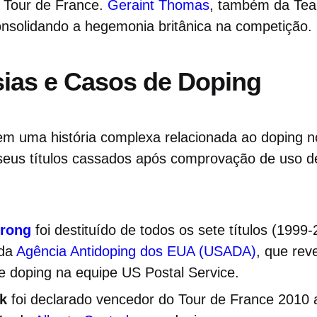
o Tour de France.
Geraint Thomas
, também da Tea
onsolidando a hegemonia britânica na competição.
ias e Casos de Doping
em uma história complexa relacionada ao doping no
eus títulos cassados após comprovação de uso d
trong
foi destituído de todos os sete títulos (1999
 da
Agência Antidoping dos EUA (USADA)
, que re
e doping na equipe US Postal Service.
k
foi declarado vencedor do Tour de France 2010 