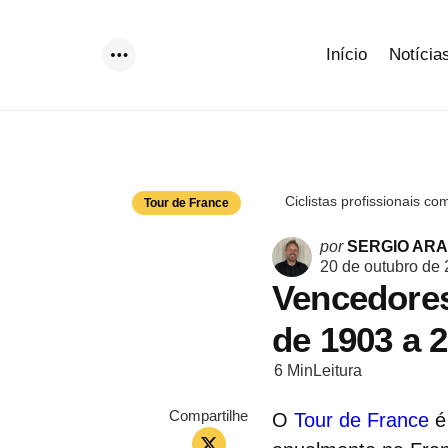
Início
Notícia
Menu
Ciclistas profissionais 
Tour de France
Postado
por
SERGIO AR
por
20 de outubro de
Vencedores
de 1903 a 
6 Min
Leitura
Compartilhe
O
Tour de France
é 