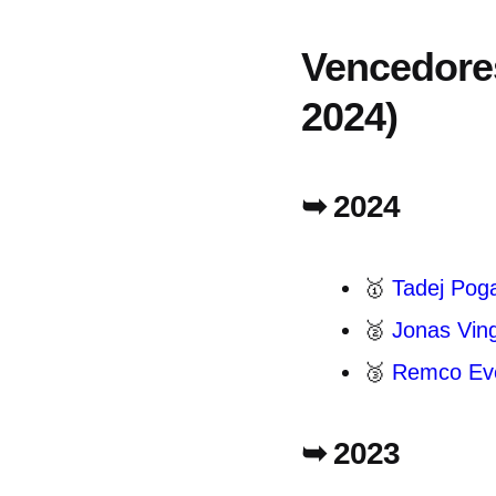
Vencedores
2024)
➥ 2024
🥇
Tadej Pog
🥈
Jonas Vin
🥉
Remco Ev
➥ 2023