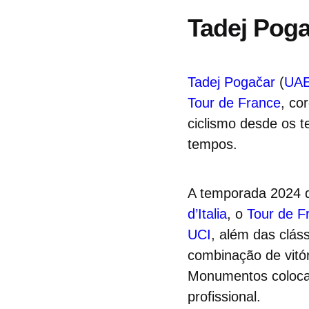
Tadej Pog
Tadej Pogačar
(
UAE
Tour de France
, co
ciclismo desde os 
tempos.
A temporada 2024 d
d’Italia
, o
Tour de F
UCI
, além das clá
combinação de vitó
Monumentos coloca
profissional.