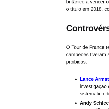
britânico a vencer 
o título em 2018, c
Controvérs
O Tour de France t
campeões tiveram s
proibidas:
Lance Arms
investigação
sistemático d
Andy Schlec