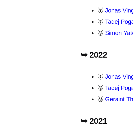
🥇
Jonas Vin
🥈
Tadej Pog
🥉
Simon Yat
➥ 2022
🥇
Jonas Vin
🥈
Tadej Pog
🥉
Geraint T
➥ 2021