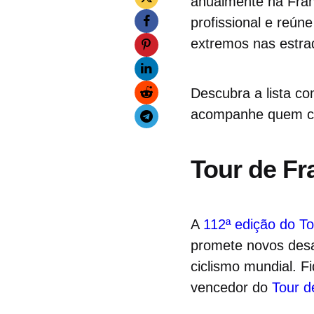
anualmente na Fran
profissional e reún
extremos nas estrad
Descubra a lista c
acompanhe quem co
Tour de Fr
A
112ª edição do T
promete novos desa
ciclismo mundial. F
vencedor do
Tour d