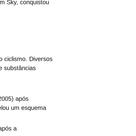
m Sky, conquistou
 ciclismo. Diversos
e substâncias
-2005) após
velou um esquema
após a