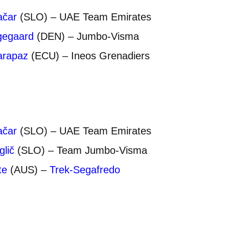
ačar
(SLO) – UAE Team Emirates
gegaard
(DEN) – Jumbo-Visma
arapaz
(ECU) – Ineos Grenadiers
ačar
(SLO) – UAE Team Emirates
lič
(SLO) – Team Jumbo-Visma
te
(AUS) –
Trek-Segafredo