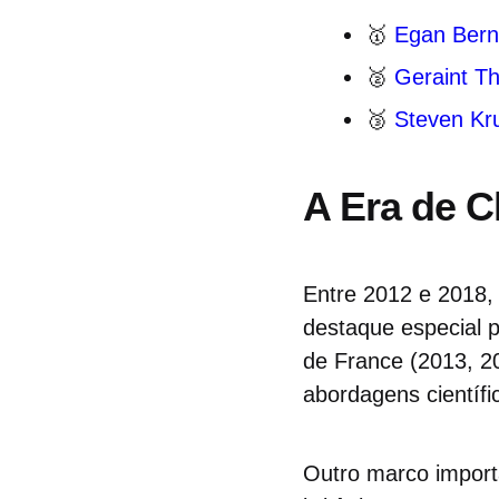
🥇
Egan Bern
🥈
Geraint T
🥉
Steven Kru
A Era de C
Entre 2012 e 2018,
destaque especial p
de France (2013, 20
abordagens científi
Outro marco importa