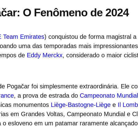
ačar: O Fenômeno de 2024
 Team Emirates
) conquistou de forma magistral a
roando uma das temporadas mais impressionantes 
tempos de
Eddy Merckx
, considerado o maior cicli
e Pogačar foi simplesmente extraordinária. Ele c
rance
, a prova de estrada do
Campeonato Mundial 
ssicas monumentos
Liège-Bastogne-Liège
e
Il Lomb
rias em Grandes Voltas, Campeonato Mundial e Cl
 o esloveno em um patamar raramente alcançado 