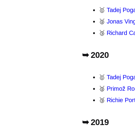
🥇
Tadej Pog
🥈
Jonas Vin
🥉
Richard C
➥ 2020
🥇
Tadej Pog
🥈
Primož Rog
🥉
Richie Por
➥ 2019