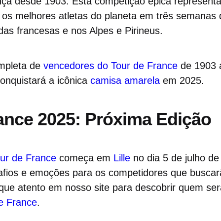
ça desde 1903. Esta competição épica representa
e os melhores atletas do planeta em três semanas 
as francesas e nos Alpes e Pirineus.
ompleta de
vencedores do Tour de France
de 1903 
nquistará a icônica
camisa amarela
em 2025.
ance 2025: Próxima Edição
our de France
começa em
Lille
no dia 5 de julho d
fios e emoções para os competidores que buscarão
ique atento em nosso site para descobrir quem se
e France
.