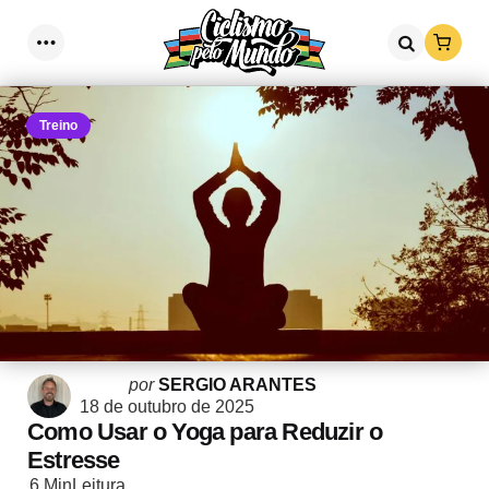
Loja
Menu
Procurar
Treino
Postado
por
SERGIO ARANTES
por
18 de outubro de 2025
Como Usar o Yoga para Reduzir o
Estresse
6 Min
Leitura