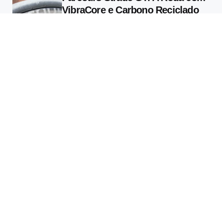
VibraCore e Carbono Reciclado
que Muda o que se Entende por
Conforto em Alta Performance
13 Min
Leitura
Specialized Vado 3 2026: Tudo
Sobre a E-bike com Radar
Garmin Varia Integrado e Motor
de 810W
13 Min
Leitura
Tecnologia
Tubolito SYNCD: A Primeira
Câmara de Ar Inteligente do
Mundo Monitora Pressão em
Tempo Real Via Bluetooth
3 Min
Leitura
As 12 Inovações Tecnológicas
que Transformaram o Ciclismo
de Estrada