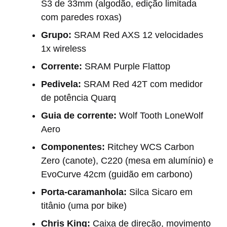
S3 de 33mm (algodão, edição limitada
com paredes roxas)
Grupo:
SRAM Red AXS 12 velocidades
1x wireless
Corrente:
SRAM Purple Flattop
Pedivela:
SRAM Red 42T com medidor
de potência Quarq
Guia de corrente:
Wolf Tooth LoneWolf
Aero
Componentes:
Ritchey WCS Carbon
Zero (canote), C220 (mesa em alumínio) e
EvoCurve 42cm (guidão em carbono)
Porta-caramanhola:
Silca Sicaro em
titânio (uma por bike)
Chris King:
Caixa de direção, movimento