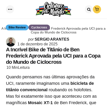
Loja
Menu
Procurar
Bike Review
Cyclocross
A Incrível Bike de Titânio de Ben Frederick Aprovada pela UCI para a
Copa do Mundo de Ciclocross
Postado
por
SERGIO ARANTES
por
1 de dezembro de 2025
A Incrível Bike de Titânio de Ben
Frederick Aprovada pela UCI para a Copa
do Mundo de Ciclocross
10 Min
Leitura
Quando pensamos nas últimas aprovações da
UCI, raramente imaginamos uma
bicicleta de
titânio convencional
roubando os holofotes.
Mas foi exatamente isso que aconteceu com as
magníficas
Mosaic XT-1
de Ben Frederick, que