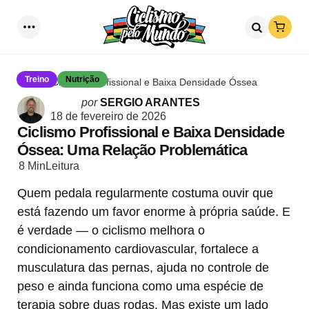
Loja
Menu
Procurar
Treino
Nutrição
Ciclismo Profissional e Baixa Densidade Óssea
Postado
por
SERGIO ARANTES
por
18 de fevereiro de 2026
Ciclismo Profissional e Baixa Densidade
Óssea: Uma Relação Problemática
8 Min
Leitura
Quem pedala regularmente costuma ouvir que
está fazendo um favor enorme à própria saúde. E
é verdade — o ciclismo melhora o
condicionamento cardiovascular, fortalece a
musculatura das pernas, ajuda no controle de
peso e ainda funciona como uma espécie de
terapia sobre duas rodas. Mas existe um lado