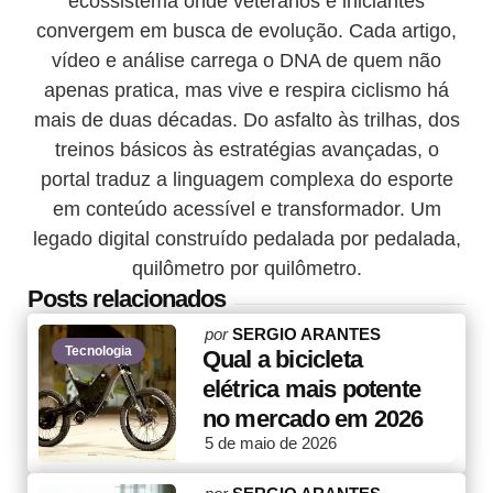
ecossistema onde veteranos e iniciantes
convergem em busca de evolução. Cada artigo,
vídeo e análise carrega o DNA de quem não
apenas pratica, mas vive e respira ciclismo há
mais de duas décadas. Do asfalto às trilhas, dos
treinos básicos às estratégias avançadas, o
portal traduz a linguagem complexa do esporte
em conteúdo acessível e transformador. Um
legado digital construído pedalada por pedalada,
quilômetro por quilômetro.
Posts relacionados
Posted
por
SERGIO ARANTES
Tecnologia
by
Qual a bicicleta
elétrica mais potente
no mercado em 2026
5 de maio de 2026
Posted