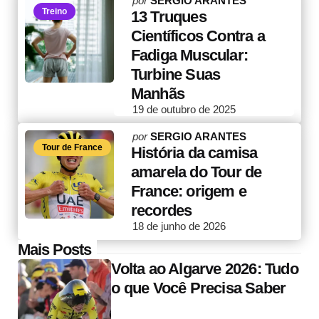
por
SERGIO ARANTES
Treino
by
13 Truques
Científicos Contra a
Fadiga Muscular:
Turbine Suas
Manhãs
19 de outubro de 2025
Posted
por
SERGIO ARANTES
Tour de France
by
História da camisa
amarela do Tour de
France: origem e
recordes
18 de junho de 2026
Post
Mais Posts
Volta ao Algarve 2026: Tudo
navigation
o que Você Precisa Saber