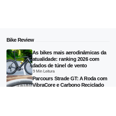
Bike Review
As bikes mais aerodinâmicas da
atualidade: ranking 2026 com
dados de túnel de vento
9 Min
Leitura
Parcours Strade GT: A Roda com
VibraCore e Carbono Reciclado
que Muda o que se Entende por
Conforto em Alta Performance
13 Min
Leitura
Specialized Vado 3 2026: Tudo
Sobre a E-bike com Radar