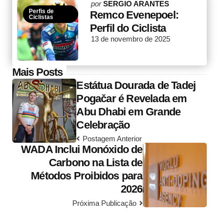
Posted
por
SERGIO ARANTES
Perfis de
by
Remco Evenepoel:
Ciclistas
Perfil do Ciclista
13 de novembro de 2025
Post
Mais Posts
Estátua Dourada de Tadej
navigation
Pogačar é Revelada em
Abu Dhabi em Grande
Celebração
Postagem Anterior
WADA Inclui Monóxido de
Carbono na Lista de
Métodos Proibidos para
2026
Próxima Publicação