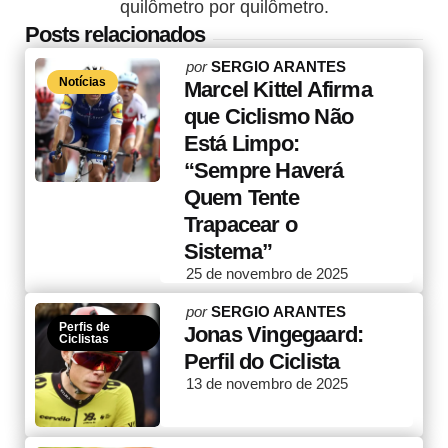
quilômetro por quilômetro.
Posts relacionados
Posted
por
SERGIO ARANTES
Notícias
by
Marcel Kittel Afirma
que Ciclismo Não
Está Limpo:
“Sempre Haverá
Quem Tente
Trapacear o
Sistema”
25 de novembro de 2025
Posted
por
SERGIO ARANTES
Perfis de
by
Jonas Vingegaard:
Ciclistas
Perfil do Ciclista
13 de novembro de 2025