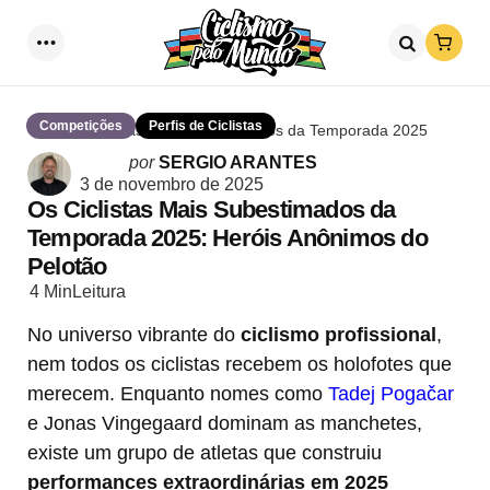
Loja
Menu
Procurar
Competições
Perfis de Ciclistas
Os Ciclistas Mais Subestimados da Temporada 2025
Postado
por
SERGIO ARANTES
por
3 de novembro de 2025
Os Ciclistas Mais Subestimados da
Temporada 2025: Heróis Anônimos do
Pelotão
4 Min
Leitura
No universo vibrante do
ciclismo profissional
,
nem todos os ciclistas recebem os holofotes que
merecem. Enquanto nomes como
Tadej Pogačar
e Jonas Vingegaard dominam as manchetes,
existe um grupo de atletas que construiu
performances extraordinárias em 2025