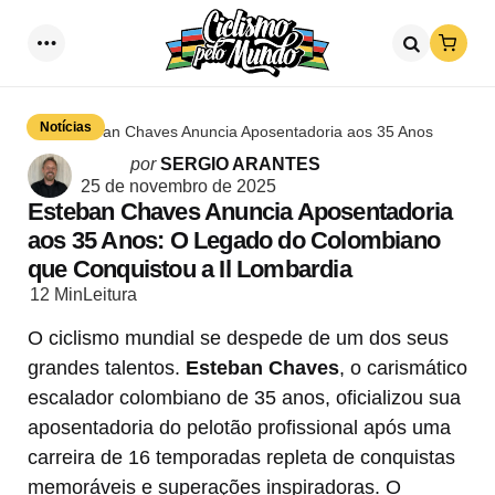
Loja
Menu
Procurar
Notícias
Esteban Chaves Anuncia Aposentadoria aos 35 Anos
Postado
por
SERGIO ARANTES
por
25 de novembro de 2025
Esteban Chaves Anuncia Aposentadoria
aos 35 Anos: O Legado do Colombiano
que Conquistou a Il Lombardia
12 Min
Leitura
O ciclismo mundial se despede de um dos seus
grandes talentos.
Esteban Chaves
, o carismático
escalador colombiano de 35 anos, oficializou sua
aposentadoria do pelotão profissional após uma
carreira de 16 temporadas repleta de conquistas
memoráveis e superações inspiradoras. O