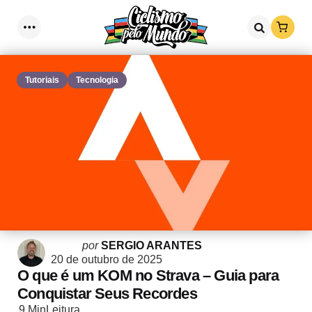
Loja
Menu
Procurar
Tutoriais
Tecnologia
Postado
por
SERGIO ARANTES
por
20 de outubro de 2025
O que é um KOM no Strava – Guia para
Conquistar Seus Recordes
9 Min
Leitura