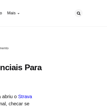
ão
Mais
Procurar
amento
nciais Para
á abriu o
Strava
nal, checar se