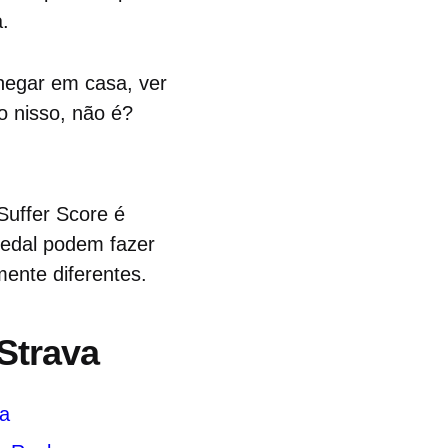
.
hegar em casa, ver
o nisso, não é?
Suffer Score é
pedal podem fazer
ente diferentes.
Strava
ma