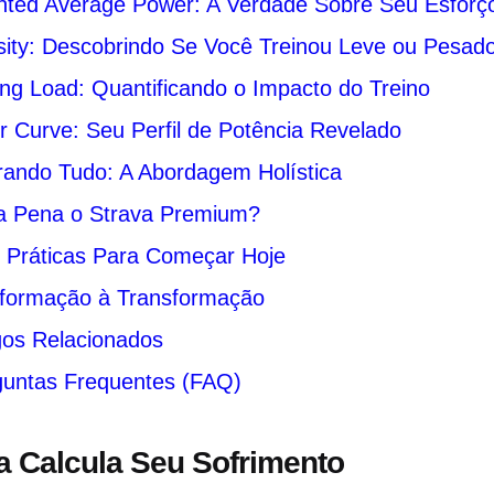
ted Average Power: A Verdade Sobre Seu Esforç
sity: Descobrindo Se Você Treinou Leve ou Pesad
ing Load: Quantificando o Impacto do Treino
 Curve: Seu Perfil de Potência Revelado
rando Tudo: A Abordagem Holística
 a Pena o Strava Premium?
 Práticas Para Começar Hoje
nformação à Transformação
gos Relacionados
guntas Frequentes (FAQ)
a Calcula Seu Sofrimento