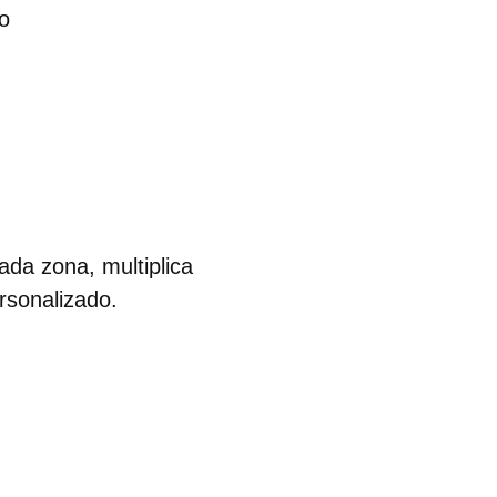
o
da zona, multiplica
rsonalizado.