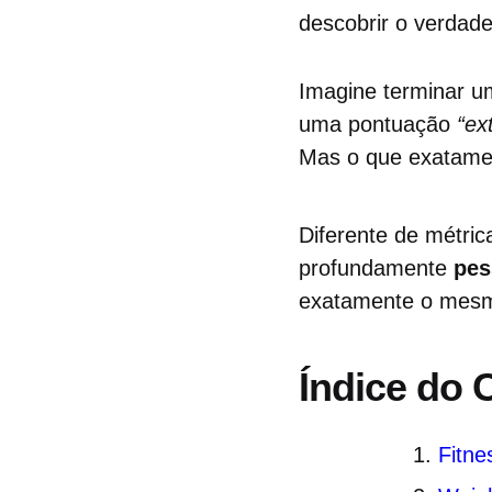
descobrir o verdad
Imagine terminar u
uma pontuação
“ex
Mas o que exatamen
Diferente de métric
profundamente
pes
exatamente o mesmo
Índice do
Fitne