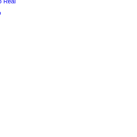
o Real
o