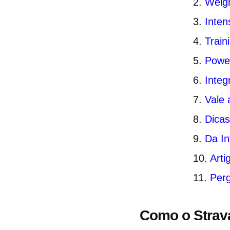
Weigh
Inten
Train
Power
Integ
Vale
Dicas
Da I
Arti
Per
Como o Strav