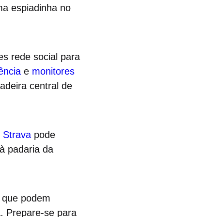
ma espiadinha no
s rede social para
ência
e
monitores
deira central de
o
Strava
pode
à padaria da
que podem
a. Prepare-se para