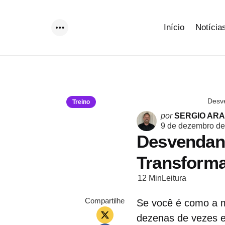
Início
Notícia
Menu
Desve
Treino
Postado
por
SERGIO AR
por
9 de dezembro de
Desvendand
Transforma
12 Min
Leitura
Compartilhe
Se você é como a ma
dezenas de vezes es