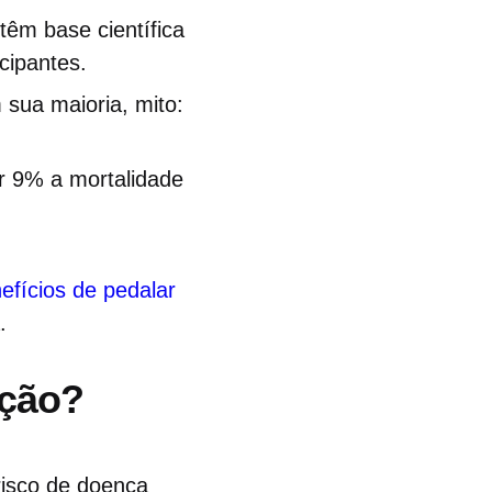
têm base científica
cipantes.
m sua maioria, mito:
r 9% a mortalidade
efícios de pedalar
.
ação?
risco de doença