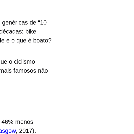
s genéricas de “10
 décadas: bike
ade e o que é boato?
ue o ciclismo
 mais famosos não
r, 46% menos
asgow
, 2017).