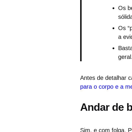
Os be
sólid
Os “p
a evi
Bast
geral
Antes de detalhar c
para o corpo e a m
Andar de b
Sim, e com folga. 