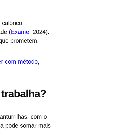
calórico,
de (
Exame
, 2024).
 que prometem.
cer com método
,
 trabalha?
anturrilhas, com o
ra pode somar mais