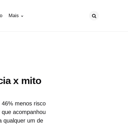
ão
Mais
Procurar
cia x mito
e 46% menos risco
ow que acompanhou
a qualquer um de