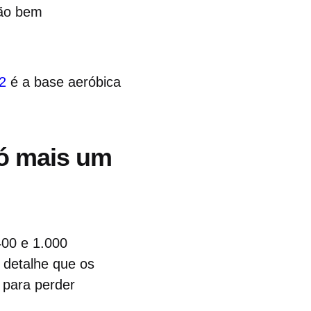
tão bem
2
é a base aeróbica
só mais um
00 e 1.000
 detalhe que os
 para perder