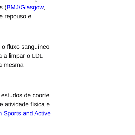
s (
BMJ/Glasgow
,
de repouso e
 o fluxo sanguíneo
a a limpar o LDL
 a mesma
0 estudos de coorte
 atividade física e
in Sports and Active