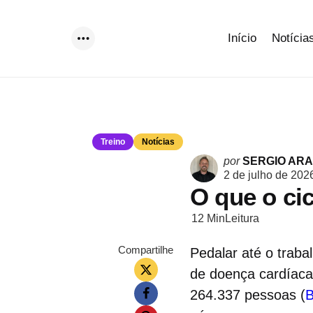
Início
Notícia
Menu
Treino
Notícias
Postado
por
SERGIO AR
por
2 de julho de 202
O que o ci
12 Min
Leitura
Compartilhe
Pedalar até o trab
de doença cardíac
264.337 pessoas (
B