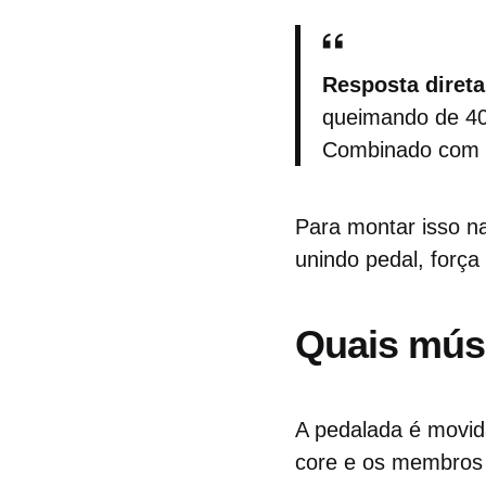
Resposta direta
queimando de 400
Combinado com f
Para montar isso n
unindo pedal, força 
Quais músc
A pedalada é movida
core e os membros 