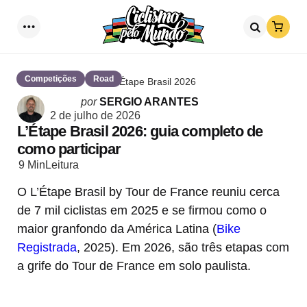
Loja
Menu
Procurar
Competições
Road
L'Étape Brasil 2026
Postado
por
SERGIO ARANTES
por
2 de julho de 2026
L’Étape Brasil 2026: guia completo de
como participar
9 Min
Leitura
O L’Étape Brasil by Tour de France reuniu cerca
de 7 mil ciclistas em 2025 e se firmou como o
maior granfondo da América Latina (
Bike
Registrada
, 2025). Em 2026, são três etapas com
a grife do Tour de France em solo paulista.