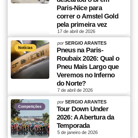
Paris-Nice para
correr o Amstel Gold
pela primeira vez
17 de abril de 2026
Posted
por
SERGIO ARANTES
Notícias
by
Pneus na Paris-
Roubaix 2026: Qual o
Pneu Mais Largo que
Veremos no Inferno
do Norte?
7 de abril de 2026
Posted
por
SERGIO ARANTES
Competições
by
Tour Down Under
2026: A Abertura da
Temporada
5 de janeiro de 2026