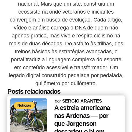
nacional. Mais que um site, construiu um
ecossistema onde veteranos e iniciantes
convergem em busca de evolução. Cada artigo,
vídeo e análise carrega o DNA de quem não
apenas pratica, mas vive e respira ciclismo há
mais de duas décadas. Do asfalto às trilhas, dos
treinos básicos às estratégias avançadas, o
portal traduz a linguagem complexa do esporte
em conteúdo acessível e transformador. Um
legado digital construído pedalada por pedalada,
quilômetro por quilômetro.
Posts relacionados
Posted
por
SERGIO ARANTES
Notícias
by
A estreia americana
nas Ardenas — por
que Jorgenson
descartou o bi em