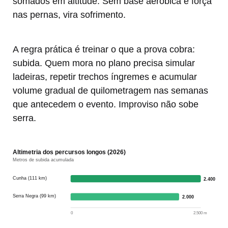
somados em altitude. Sem base aeróbica e força
nas pernas, vira sofrimento.
A regra prática é treinar o que a prova cobra:
subida. Quem mora no plano precisa simular
ladeiras, repetir trechos íngremes e acumular
volume gradual de quilometragem nas semanas
que antecedem o evento. Improviso não sobe
serra.
Altimetria dos percursos longos (2026)
Metros de subida acumulada
Cunha (111 km)
2.400
Serra Negra (99 km)
2.000
0
2.500 m