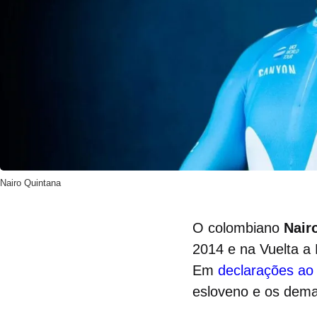
Nairo Quintana
O colombiano
Nair
2014 e na Vuelta a
Em
declarações ao 
esloveno e os demai