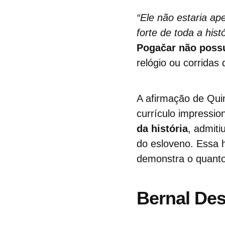
“Ele não estaria a
forte de toda a hist
Pogačar não possu
relógio ou corridas 
A afirmação de Qui
currículo impressi
da história
, admit
do esloveno. Essa 
demonstra o quanto
Bernal Des