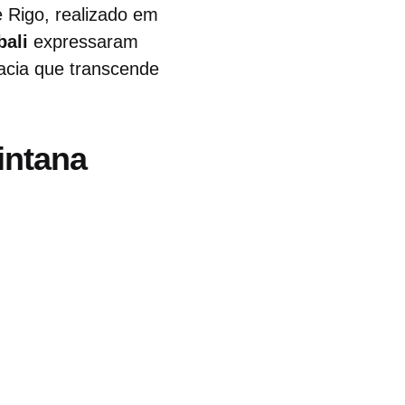
e Rigo, realizado em
bali
expressaram
acia que transcende
intana