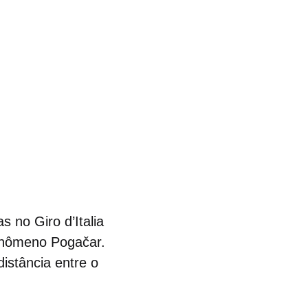
 no Giro d’Italia
fenômeno Pogačar.
distância entre o