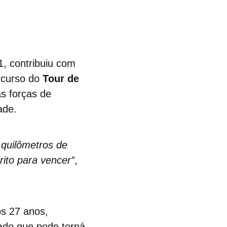
1, contribuiu com
rcurso do
Tour de
s forças de
ade.
 quilômetros de
rito para vencer”
,
os 27 anos,
ado que pode torná-