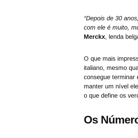
“Depois de 30 anos
com ele é muito, mui
Merckx
, lenda bel
O que mais impress
italiano, mesmo qu
consegue terminar 
manter um nível el
o que define os ve
Os Número