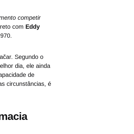
omento competir
direto com
Eddy
1970.
ačar. Segundo o
hor dia, ele ainda
capacidade de
s circunstâncias, é
macia