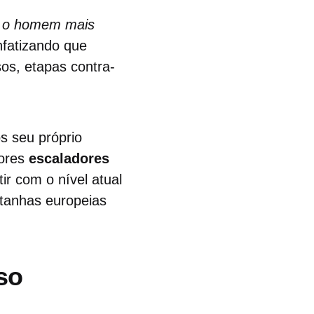
 é o homem mais
nfatizando que
os, etapas contra-
s seu próprio
iores
escaladores
r com o nível atual
tanhas europeias
so