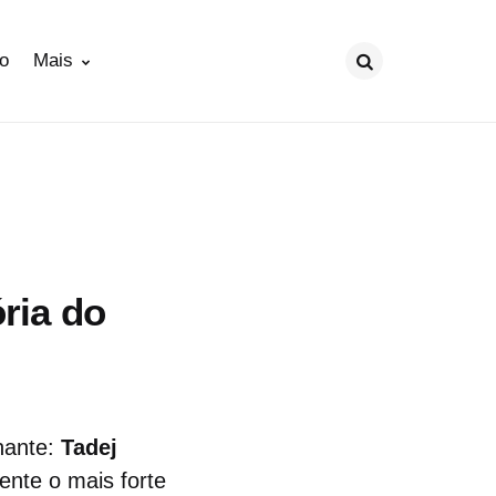
ão
Mais
Procurar
ória do
nante:
Tadej
ente o mais forte