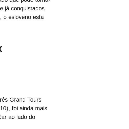
ce já conquistados
 o esloveno está
x
 três Grand Tours
10), foi ainda mais
čar ao lado do