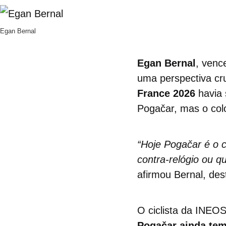
Egan Bernal
Egan Bernal
, venc
uma perspectiva cr
France 2026
havia 
Pogačar, mas o col
“Hoje Pogačar é o 
contra-relógio ou q
afirmou Bernal, de
O ciclista da INEOS
Pogačar ainda tem