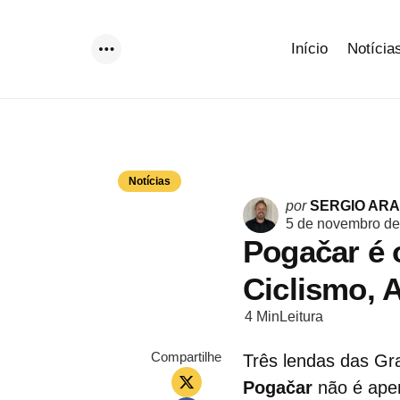
Início
Notícia
Menu
Notícias
Postado
por
SERGIO AR
por
5 de novembro de
Pogačar é o
Ciclismo, 
4 Min
Leitura
Compartilhe
Três lendas das Gr
Pogačar
não é apen