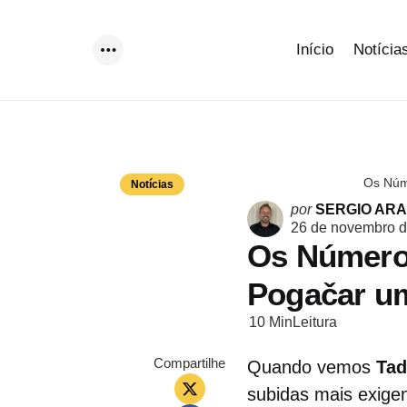
Início
Notícia
Menu
Os Núm
Notícias
Postado
por
SERGIO AR
por
26 de novembro 
Os Números
Pogačar u
10 Min
Leitura
Compartilhe
Quando vemos
Tad
subidas mais exige