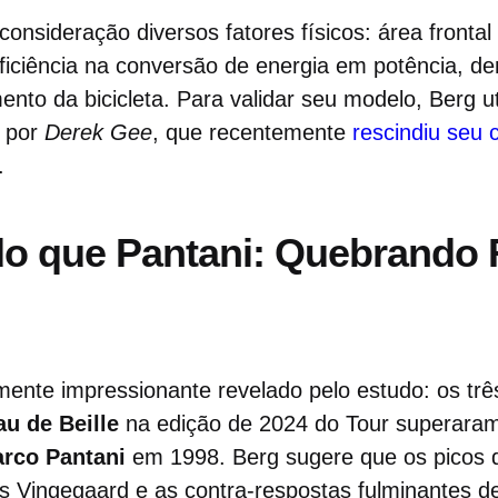
onsideração diversos fatores físicos: área frontal 
eficiência na conversão de energia em potência, de
mento da bicicleta. Para validar seu modelo, Berg u
s por
Derek Gee
, que recentemente
rescindiu seu 
.
do que Pantani: Quebrando
ente impressionante revelado pelo estudo: os trê
au de Beille
na edição de 2024 do Tour superara
rco Pantani
em 1998. Berg sugere que os picos d
s Vingegaard e as contra-respostas fulminantes d