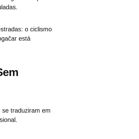
uladas.
tradas: o ciclismo
ogačar está
 Sem
 se traduziram em
sional.