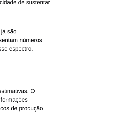
cidade de sustentar
 já são
resentam números
sse espectro.
estimativas. O
nformações
icos de produção