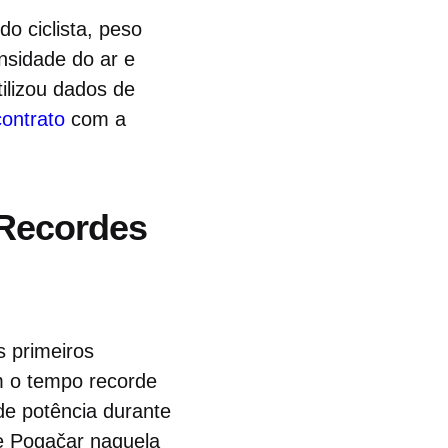
do ciclista, peso
nsidade do ar e
tilizou dados de
contrato
com a
 Recordes
s primeiros
m o tempo recorde
e potência durante
e Pogačar naquela