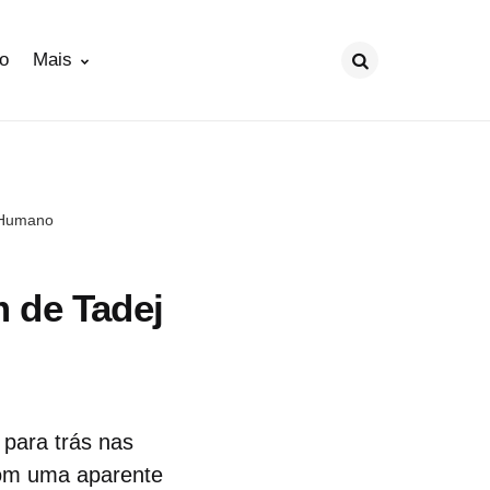
ão
Mais
Procurar
-Humano
 de Tadej
 para trás nas
com uma aparente