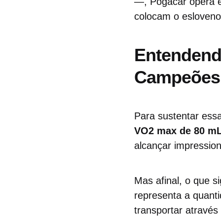
—, Pogačar opera e
colocam o esloveno 
Entendend
Campeões
Para sustentar essa
VO2 max de 80 mL
alcançar impressio
Mas afinal, o que 
representa a quant
transportar através 