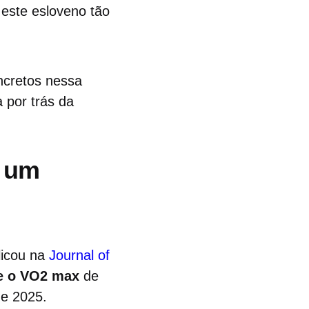
 este esloveno tão
ncretos nessa
 por trás da
e um
licou na
Journal of
 e o VO2 max
de
 e 2025.