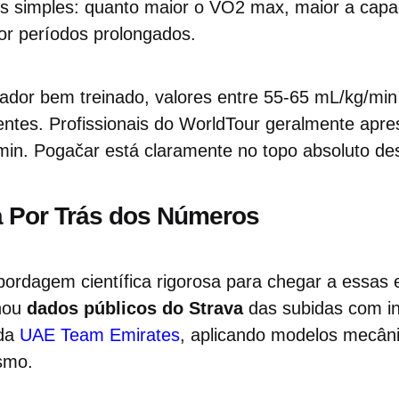
s simples: quanto maior o VO2 max, maior a capa
or períodos prolongados.
ador bem treinado, valores entre 55-65 mL/kg/min
entes. Profissionais do WorldTour geralmente ap
min. Pogačar está claramente no topo absoluto de
a Por Trás dos Números
bordagem científica rigorosa para chegar a essas 
nou
dados públicos do Strava
das subidas com i
 da
UAE Team Emirates
, aplicando modelos mecân
ismo.