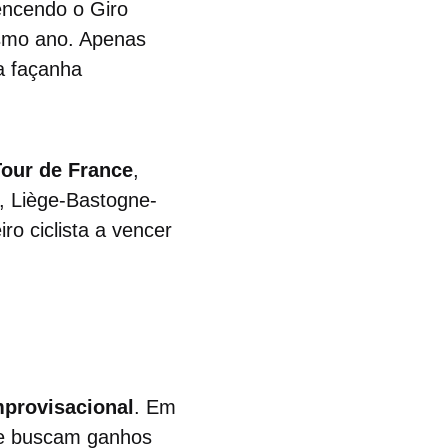
encendo o Giro
esmo ano. Apenas
a façanha
Tour de France
,
, Liège-Bastogne-
ro ciclista a vencer
mprovisacional
. Em
 e buscam ganhos