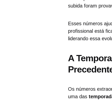
subida foram prova
Esses números ajud
profissional está f
liderando essa evol
A Tempora
Precedent
Os números extraor
uma das
temporad