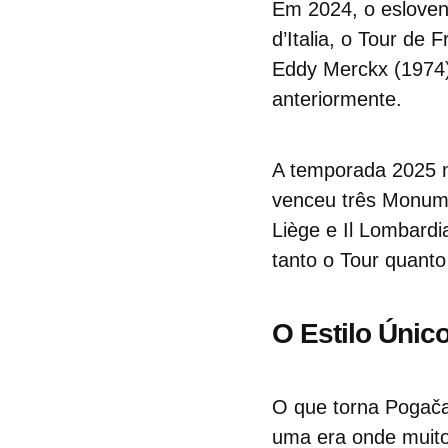
Em 2024, o esloven
d’Italia, o Tour d
Eddy Merckx (1974
anteriormente.
A temporada 2025 n
venceu três Monume
Liège e Il Lombardia
tanto o Tour quant
O Estilo Únic
O que torna Pogača
uma era onde muit