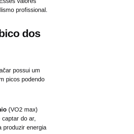
Esses valores
ismo profissional.
bico dos
gačar possui um
om picos podendo
io
(VO2 max)
captar do ar,
a produzir energia