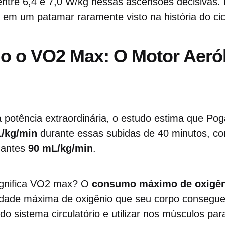
ntre 6,4 e 7,0 W/kg nessas ascensões decisivas. 
em um patamar raramente visto na história do cicl
o o VO2 Max: O Motor Aeró
 potência extraordinária, o estudo estima que Po
/kg/min
durante essas subidas de 40 minutos, c
nantes
90 mL/kg/min
.
significa VO2 max? O
consumo máximo de oxigên
idade máxima de oxigênio que seu corpo consegue 
do sistema circulatório e utilizar nos músculos par