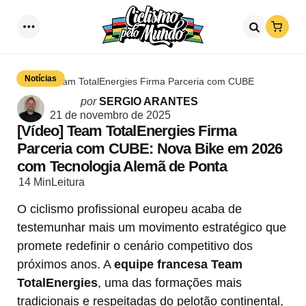
Loja
Menu
Procurar
Notícias
Team TotalEnergies Firma Parceria com CUBE
Postado
por
SERGIO ARANTES
por
21 de novembro de 2025
[Vídeo] Team TotalEnergies Firma
Parceria com CUBE: Nova Bike em 2026
com Tecnologia Alemã de Ponta
14 Min
Leitura
O ciclismo profissional europeu acaba de
testemunhar mais um movimento estratégico que
promete redefinir o cenário competitivo dos
próximos anos. A
equipe francesa Team
TotalEnergies
, uma das formações mais
tradicionais e respeitadas do pelotão continental,