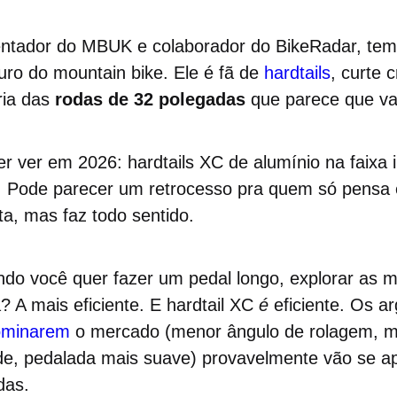
ntador do MBUK e colaborador do BikeRadar, tem
turo do mountain bike. Ele é fã de
hardtails
, curte 
ria das
rodas de 32 polegadas
que parece que va
er ver em 2026: hardtails XC de alumínio na faixa i
 Pode parecer um retrocesso pra quem só pensa e
ta, mas faz todo sentido.
do você quer fazer um pedal longo, explorar as mo
? A mais eficiente. E hardtail XC
é
eficiente. Os a
ominarem
o mercado (menor ângulo de rolagem, m
de, pedalada mais suave) provavelmente vão se a
das.