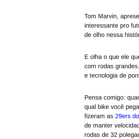
Tom Marvin, aprese
interessante pro fu
de olho nessa histó
E olha o que ele qu
com rodas grandes.
e tecnologia de pon
Pensa comigo: quan
qual bike você pega
fizeram as
29ers d
de manter velocida
rodas de 32 polega