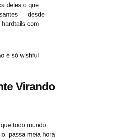
ca deles o que
ssantes — desde
 hardtails com
o é só wishful
te Virando
o que todo mundo
rio, passa meia hora