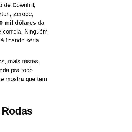
 de Downhill,
rton, Zerode,
0 mil dólares
da
 correia. Ninguém
á ficando séria.
s, mais testes,
nda pra todo
ue mostra que tem
e Rodas