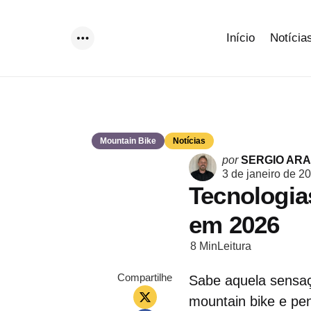
Início
Notícia
Menu
Mountain Bike
Notícias
Postado
por
SERGIO AR
por
3 de janeiro de 2
Tecnologia
em 2026
8 Min
Leitura
Compartilhe
Sabe aquela sensaç
mountain bike e pe