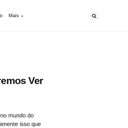
ão
Mais
Procurar
remos Ver
e no mundo do
tamente isso que