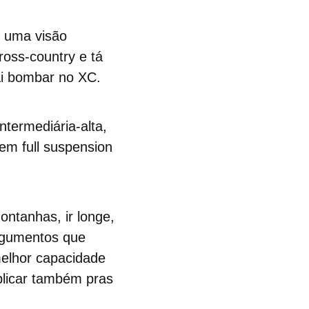
 uma visão
cross-country e tá
i bombar no XC.
ntermediária-alta,
m full suspension
ntanhas, ir longe,
rgumentos que
elhor capacidade
plicar também pras