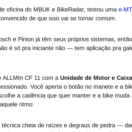
e de oficina do MBUK e BikeRadar, testou uma
e-MT
convencido de que isso vai se tornar comum.
ch e Pinion já têm seus próprios sistemas, então
não é só pra iniciante não — tem aplicação pra gal
ike ALLMtn CF 11 com a
Unidade de Motor e Caix
pressionado. Você aperta o botão no manete e a b
scolhe a cadência que quer manter e a bike muda
aquele ritmo.
técnica cheia de raízes e degraus de pedra — da