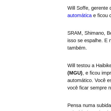
Will Soffe, gerent
automática
e ficou 
SRAM, Shimano, Bos
isso se espalhe. E 
também.
Will testou a Haib
(MGU)
, e ficou im
automático. Você e
você ficar sempre n
Pensa numa subida 