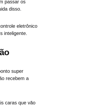
em passar os
ida disso.
ntrole eletrônico
 inteligente.
ção
ponto super
ão recebem a
is caras que vão