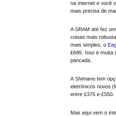
na internet e você
mais precisa de man
A SRAM até fez um 
coisas mais robust
mais simples, o
Eag
£695. Isso é muita 
pancada.
A Shimano tem opç
eletrônicos novos 
entre £375 e £550.
Mas aqui vem o int