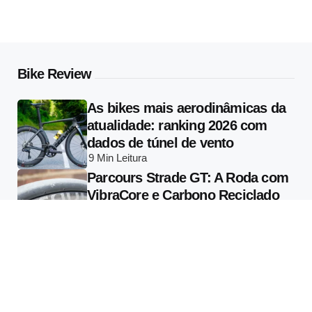
Bike Review
As bikes mais aerodinâmicas da
atualidade: ranking 2026 com
dados de túnel de vento
9 Min
Leitura
Parcours Strade GT: A Roda com
VibraCore e Carbono Reciclado
que Muda o que se Entende por
Conforto em Alta Performance
13 Min
Leitura
Specialized Vado 3 2026: Tudo
Sobre a E-bike com Radar
Garmin Varia Integrado e Motor
de 810W