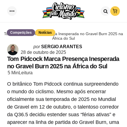
Loja
Menu
Procurar
Competições
Notícias
Tom Pidcock Marca Presença Inesperada no Gravel Burn 2025 na
África do Sul
Postado
por
SERGIO ARANTES
por
28 de outubro de 2025
Tom Pidcock Marca Presença Inesperada
no Gravel Burn 2025 na África do Sul
5 Min
Leitura
O britânico Tom Pidcock continua surpreendendo
o mundo do ciclismo. Mesmo após encerrar
oficialmente sua temporada de 2025 no Mundial
de Gravel em 12 de outubro, o talentoso corredor
da Q36.5 decidiu estender suas “férias ativas” e
aparecer na linha de partida do Gravel Burn, uma