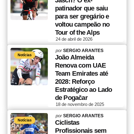
Jasch? O ex-
patinador que saiu
para ser gregário e
voltou campeão no
Tour of the Alps
24 de abril de 2026
Posted
por
SERGIO ARANTES
Notícias
by
João Almeida
Renova com UAE
Team Emirates até
2028: Reforço
Estratégico ao Lado
de Pogačar
18 de novembro de 2025
Posted
por
SERGIO ARANTES
Notícias
by
Ciclistas
Profissionais sem