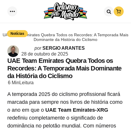
Loja
Menu
Procurar
Notícias
UAE Team Emirates Quebra Todos os Recordes: A Temporada Mais
Dominante da História do Ciclismo
Postado
por
SERGIO ARANTES
por
28 de outubro de 2025
UAE Team Emirates Quebra Todos os
Recordes: A Temporada Mais Dominante
da História do Ciclismo
6 Min
Leitura
A temporada 2025 do ciclismo profissional ficará
marcada para sempre nos livros de história como
o ano em que o
UAE Team Emirates-XRG
redefiniu completamente o significado de
dominância no pelotão mundial. Com números