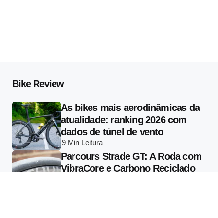
Bike Review
As bikes mais aerodinâmicas da
atualidade: ranking 2026 com
dados de túnel de vento
9 Min
Leitura
Parcours Strade GT: A Roda com
VibraCore e Carbono Reciclado
que Muda o que se Entende por
Conforto em Alta Performance
13 Min
Leitura
Specialized Vado 3 2026: Tudo