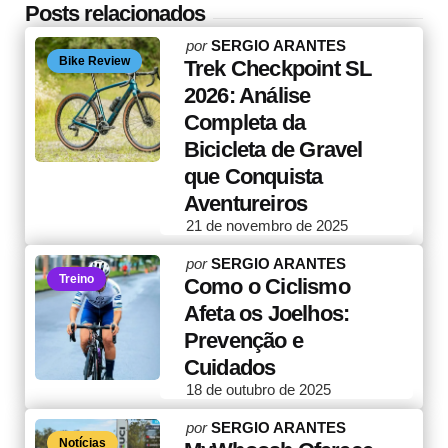
Posts relacionados
Posted
por
SERGIO ARANTES
Bike Review
by
Trek Checkpoint SL
2026: Análise
Completa da
Bicicleta de Gravel
que Conquista
Aventureiros
21 de novembro de 2025
Posted
por
SERGIO ARANTES
Treino
by
Como o Ciclismo
Afeta os Joelhos:
Prevenção e
Cuidados
18 de outubro de 2025
Posted
por
SERGIO ARANTES
Notícias
by