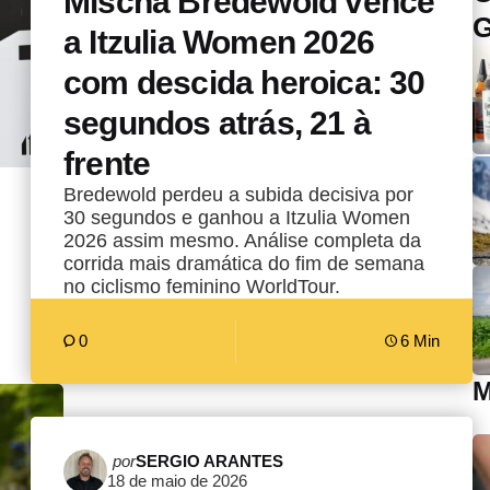
Mischa Bredewold vence
G
a Itzulia Women 2026
com descida heroica: 30
segundos atrás, 21 à
frente
Bredewold perdeu a subida decisiva por
30 segundos e ganhou a Itzulia Women
2026 assim mesmo. Análise completa da
corrida mais dramática do fim de semana
no ciclismo feminino WorldTour.
0
6 Min
M
Postado
por
SERGIO ARANTES
18 de maio de 2026
por