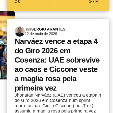
0
7 Min
Postado
por
SERGIO ARANTES
12 de maio de 2026
por
Narváez vence a etapa 4
do Giro 2026 em
Cosenza: UAE sobrevive
ao caos e Ciccone veste
a maglia rosa pela
primeira vez
Jhonatan Narváez (UAE) venceu a etapa 4
do Giro 2026 em Cosenza num sprint
morro acima. Giulio Ciccone (Lidl-Trek)
assumiu a maglia rosa pela primeira vez