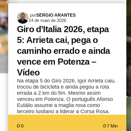
Postado
por
SERGIO ARANTES
14 de maio de 2026
por
Giro d’Italia 2026, etapa
5: Arrieta cai, pega o
caminho errado e ainda
vence em Potenza –
Vídeo
Na etapa 5 do Giro 2026, Igor Arrieta caiu,
trocou de bicicleta e ainda pegou a rota
errada a 2 km do fim. Mesmo assim
venceu em Potenza. O português Afonso
Eulálio assume a maglia rosa como
terceiro lusitano a liderar a Corsa Rosa.
0
7 Min