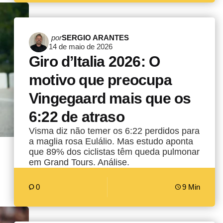
Postado
por
SERGIO ARANTES
14 de maio de 2026
por
Giro d’Italia 2026: O
motivo que preocupa
Vingegaard mais que os
6:22 de atraso
Visma diz não temer os 6:22 perdidos para
a maglia rosa Eulálio. Mas estudo aponta
que 89% dos ciclistas têm queda pulmonar
em Grand Tours. Análise.
0
9 Min