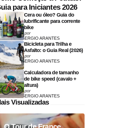
uia para Iniciantes 2026
Cera ou óleo? Guia do
lubrificante para corrente
bike
Posted
por
by
SERGIO ARANTES
Bicicleta para Trilha e
Asfalto: o Guia Real (2026)
Posted
por
by
SERGIO ARANTES
Calculadora de tamanho
de bike speed (cavalo +
altura)
Posted
por
by
SERGIO ARANTES
ais Visualizadas
O Tour de France