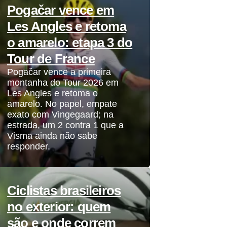
Pogačar vence em
Les Angles e retoma
o amarelo: etapa 3 do
Tour de France
Pogačar vence a primeira
montanha do Tour 2026 em
Les Angles e retoma o
amarelo. No papel, empate
exato com Vingegaard; na
estrada, um 2 contra 1 que a
Visma ainda não sabe
responder.
Ciclistas brasileiros
no exterior: quem
são e onde correm