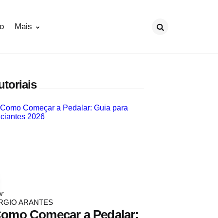
ão
Mais
Procurar
utoriais
osted
r
y
RGIO ARANTES
omo Começar a Pedalar: