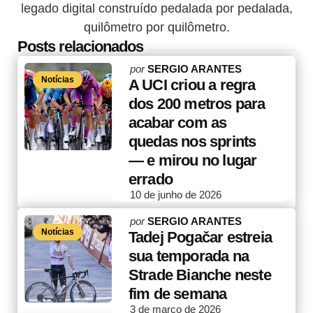
legado digital construído pedalada por pedalada,
quilômetro por quilômetro.
Posts relacionados
Posted
por
SERGIO ARANTES
Notícias
by
A UCI criou a regra
dos 200 metros para
acabar com as
quedas nos sprints
— e mirou no lugar
errado
10 de junho de 2026
Posted
por
SERGIO ARANTES
Notícias
by
Tadej Pogačar estreia
sua temporada na
Strade Bianche neste
fim de semana
3 de março de 2026