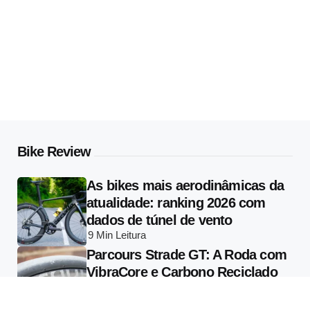
Bike Review
As bikes mais aerodinâmicas da
atualidade: ranking 2026 com
dados de túnel de vento
9 Min
Leitura
Parcours Strade GT: A Roda com
VibraCore e Carbono Reciclado
que Muda o que se Entende por
Conforto em Alta Performance