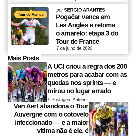
Posted
por
SERGIO ARANTES
Tour de France
by
Pogačar vence em
Les Angles e retoma
o amarelo: etapa 3 do
Tour de France
7 de julho de 2026
Post
Mais Posts
A UCI criou a regra dos 200
navigation
metros para acabar com as
quedas nos sprints — e
mirou no lugar errado
Postagem Anterior
Van Aert abandona o Tour
Auvergne com o cotovelo
infeccionado — e a maior
vítima não é ele, é