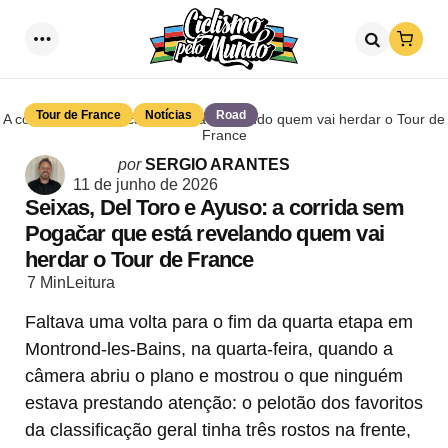
Loja
Menu
Procurar
Tour de France
Notícias
Road
A corrida sem Pogačar que está revelando quem vai herdar o Tour de
France
Postado
por
SERGIO ARANTES
por
11 de junho de 2026
Seixas, Del Toro e Ayuso: a corrida sem
Pogačar que está revelando quem vai
herdar o Tour de France
7 Min
Leitura
Faltava uma volta para o fim da quarta etapa em
Montrond-les-Bains, na quarta-feira, quando a
câmera abriu o plano e mostrou o que ninguém
estava prestando atenção: o pelotão dos favoritos
da classificação geral tinha três rostos na frente,