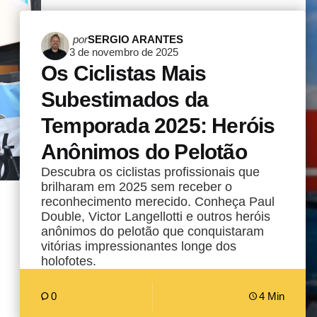
Postado
por
SERGIO ARANTES
3 de novembro de 2025
por
Os Ciclistas Mais
Subestimados da
Temporada 2025: Heróis
Anônimos do Pelotão
Descubra os ciclistas profissionais que
brilharam em 2025 sem receber o
reconhecimento merecido. Conheça Paul
Double, Victor Langellotti e outros heróis
anônimos do pelotão que conquistaram
vitórias impressionantes longe dos
holofotes.
0
4 Min