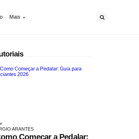
ão
Mais
Procurar
utoriais
osted
r
y
RGIO ARANTES
omo Começar a Pedalar: