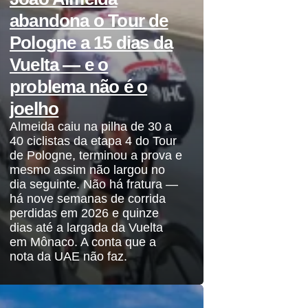
abandona o Tour de
Pologne a 15 dias da
Vuelta — e o
problema não é o
joelho
Almeida caiu na pilha de 30 a
40 ciclistas da etapa 4 do Tour
de Pologne, terminou a prova e
mesmo assim não largou no
dia seguinte. Não há fratura —
há nove semanas de corrida
perdidas em 2026 e quinze
dias até a largada da Vuelta
em Mônaco. A conta que a
nota da UAE não faz.