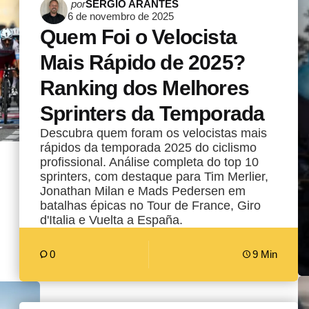
Postado
por
SERGIO ARANTES
6 de novembro de 2025
por
Quem Foi o Velocista
Mais Rápido de 2025?
Ranking dos Melhores
Sprinters da Temporada
Descubra quem foram os velocistas mais
rápidos da temporada 2025 do ciclismo
profissional. Análise completa do top 10
sprinters, com destaque para Tim Merlier,
Jonathan Milan e Mads Pedersen em
batalhas épicas no Tour de France, Giro
d'Italia e Vuelta a España.
0
9 Min