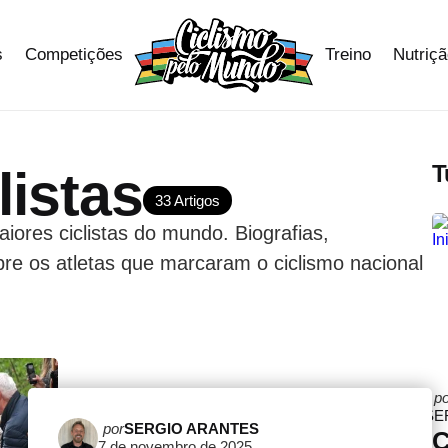
s
Competições
Treino
Nutriç
T
listas
33 Artigos
aiores ciclistas do mundo. Biografias,
bre os atletas que marcaram o ciclismo nacional
P
po
b
SE
Postado
por
SERGIO ARANTES
C
7 de novembro de 2025