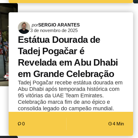
Postado
por
SERGIO ARANTES
3 de novembro de 2025
por
Estátua Dourada de
Tadej Pogačar é
Revelada em Abu Dhabi
em Grande Celebração
Tadej Pogačar recebe estátua dourada em
Abu Dhabi após temporada histórica com
95 vitórias da UAE Team Emirates.
Celebração marca fim de ano épico e
consolida legado do campeão mundial.
0
4 Min