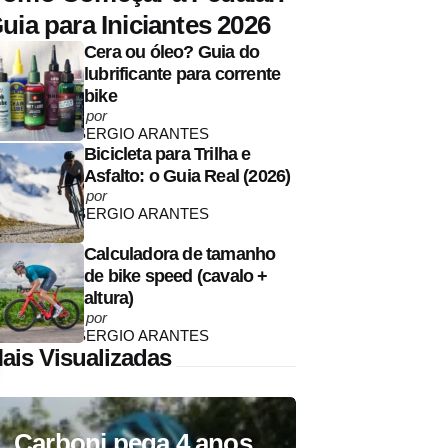
uia para Iniciantes 2026
Cera ou óleo? Guia do
lubrificante para corrente
bike
Posted
por
by
SERGIO ARANTES
Bicicleta para Trilha e
Asfalto: o Guia Real (2026)
Posted
por
by
SERGIO ARANTES
Calculadora de tamanho
de bike speed (cavalo +
altura)
Posted
por
by
SERGIO ARANTES
ais Visualizadas
Carboni pega 4 anos