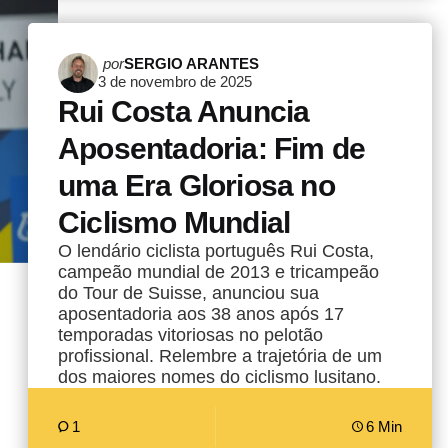
Postado
por
SERGIO ARANTES
3 de novembro de 2025
por
Rui Costa Anuncia
Aposentadoria: Fim de
uma Era Gloriosa no
Ciclismo Mundial
O lendário ciclista português Rui Costa,
campeão mundial de 2013 e tricampeão
do Tour de Suisse, anunciou sua
aposentadoria aos 38 anos após 17
temporadas vitoriosas no pelotão
profissional. Relembre a trajetória de um
dos maiores nomes do ciclismo lusitano.
1
6 Min