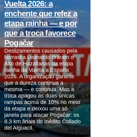
Vuelta 2026: a
enchente que refez a
etapa rainha — e por
que a troca favorece
Pogačar
Deslizamentos causados pela
borrasca Leonardo tiraram o
Alto de Hazallanas da etapa
rainha da Vuelta a España
2026. A organização garante
que a dureza continua a
mesma — e continua. Mas a
troca apagou as duas únicas
rampas acima de 10% no meio
da etapa e deixou uma só
janela para atacar Pogačar: os
8,3 km finais do inédito Collado
del Alguacil.