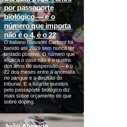
por passaporte
biológico — e o
número que importa
não é o 4, é o 22
O italiano Giovanni Carboni foi
banido até 2029 sem nunca ter
testado positivo. O número que
explica o caso não é o quatro
dos anos de suspensão — é o
22 dos meses entre a anomalia
no sangue e a decisão do
tribunal. E a lista de punidos
pelo passaporte biológico diz
mais sobre orçamento do que
sobre doping.
João Almeida